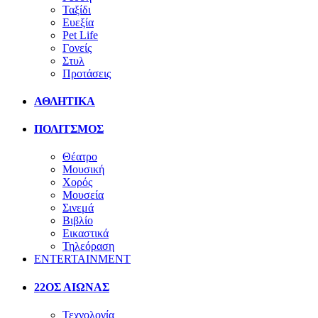
Ταξίδι
Ευεξία
Pet Life
Γονείς
Στυλ
Προτάσεις
ΑΘΛΗΤΙΚΑ
ΠΟΛΙΤΣΜΟΣ
Θέατρο
Μουσική
Χορός
Μουσεία
Σινεμά
Βιβλίο
Εικαστικά
Τηλεόραση
ENTERTAINMENT
22ΟΣ ΑΙΩΝΑΣ
Τεχνολογία