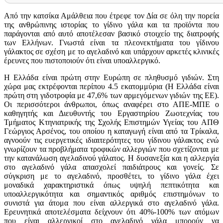
Από την κατσίκα Αμάλθεια που έτρεφε τον Δία σε όλη την πορεία
της ανθρώπινης ιστορίας το γίδινο γάλα και τα προϊόντα που
παράγονται από αυτό αποτέλεσαν βασικό στοιχείο της διατροφής
των Ελλήνων. Γνωστά είναι τα πλεονεκτήματα του γίδινου
γάλακτος σε σχέση με το αγελαδινό και υπάρχουν αρκετές κλινικές
έρευνες που πιστοποιούν ότι είναι υποαλλεργικό.
Η Ελλάδα είναι πρώτη στην Ευρώπη σε πληθυσμό γιδιών. Στη
χώρα μας εκτρέφονται περίπου 4.5 εκατομμύρια (Η Ελλάδα είναι
πρώτη στη γιδοτροφία με 47,6% των αρμεγόμενων γιδιών της ΕΕ).
Οι περισσότεροι άνθρωποι, όπως αναφέρει στο ΑΠΕ-ΜΠΕ ο
καθηγητής και Διευθυντής του Εργαστηρίου Ζωοτεχνίας του
Τμήματος Κτηνιατρικής της Σχολής Επιστημών Υγείας του ΑΠΘ
Γεώργιος Αρσένος, του οποίου η καταγωγή είναι από τα Τρίκαλα,
αγνοούν τις ευεργετικές ιδιαιτερότητες του γίδινου γάλακτος ενώ
γνωρίζουν τα προβλήματα τροφικών αλλεργιών που σχετίζονται με
την κατανάλωση αγελαδινού γάλατος. Η δυσανεξία και η αλλεργία
στο αγελαδινό γάλα απασχολεί παιδιάτρους και γονείς. Σε
σύγκριση με το αγελαδινό, προσθέτει, το γίδινο γάλα έχει
μοναδικά χαρακτηριστικά όπως υψηλή πεπτικότητα και
υποαλλεργικότητα και σημαντικός αριθμός επιστημόνων το
συνιστά για άτομα που είναι αλλεργικά στο αγελαδινό γάλα.
Ερευνητικά αποτελέσματα δείχνουν ότι 40%-100% των ατόμων
που είναι αλλεργικοί στο αγελαδινό γάλα μπορούν να