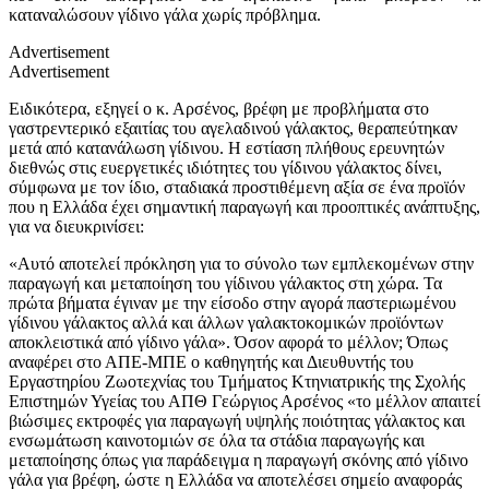
καταναλώσουν γίδινο γάλα χωρίς πρόβλημα.
Advertisement
Advertisement
Ειδικότερα, εξηγεί ο κ. Αρσένος, βρέφη με προβλήματα στο
γαστρεντερικό εξαιτίας του αγελαδινού γάλακτος, θεραπεύτηκαν
μετά από κατανάλωση γίδινου. Η εστίαση πλήθους ερευνητών
διεθνώς στις ευεργετικές ιδιότητες του γίδινου γάλακτος δίνει,
σύμφωνα με τον ίδιο, σταδιακά προστιθέμενη αξία σε ένα προϊόν
που η Ελλάδα έχει σημαντική παραγωγή και προοπτικές ανάπτυξης,
για να διευκρινίσει:
«Αυτό αποτελεί πρόκληση για το σύνολο των εμπλεκομένων στην
παραγωγή και μεταποίηση του γίδινου γάλακτος στη χώρα. Τα
πρώτα βήματα έγιναν με την είσοδο στην αγορά παστεριωμένου
γίδινου γάλακτος αλλά και άλλων γαλακτοκομικών προϊόντων
αποκλειστικά από γίδινο γάλα». Όσον αφορά το μέλλον; Όπως
αναφέρει στο ΑΠΕ-ΜΠΕ ο καθηγητής και Διευθυντής του
Εργαστηρίου Ζωοτεχνίας του Τμήματος Κτηνιατρικής της Σχολής
Επιστημών Υγείας του ΑΠΘ Γεώργιος Αρσένος «το μέλλον απαιτεί
βιώσιμες εκτροφές για παραγωγή υψηλής ποιότητας γάλακτος και
ενσωμάτωση καινοτομιών σε όλα τα στάδια παραγωγής και
μεταποίησης όπως για παράδειγμα η παραγωγή σκόνης από γίδινο
γάλα για βρέφη, ώστε η Ελλάδα να αποτελέσει σημείο αναφοράς