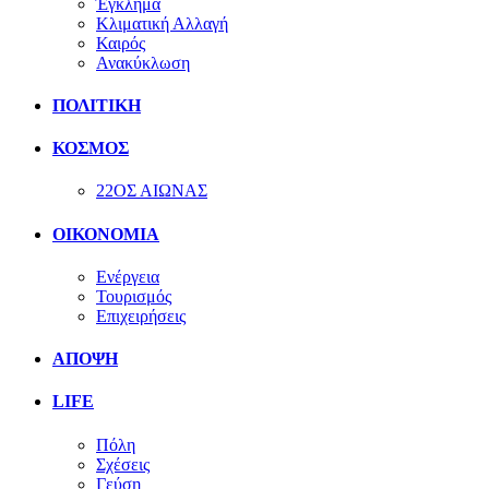
Έγκλημα
Κλιματική Αλλαγή
Καιρός
Ανακύκλωση
ΠΟΛΙΤΙΚΗ
ΚΟΣΜΟΣ
22ΟΣ ΑΙΩΝΑΣ
ΟΙΚΟΝΟΜΙΑ
Ενέργεια
Τουρισμός
Επιχειρήσεις
ΑΠΟΨΗ
LIFE
Πόλη
Σχέσεις
Γεύση