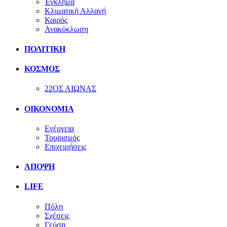
Έγκλημα
Κλιματική Αλλαγή
Καιρός
Ανακύκλωση
ΠΟΛΙΤΙΚΗ
ΚΟΣΜΟΣ
22ΟΣ ΑΙΩΝΑΣ
ΟΙΚΟΝΟΜΙΑ
Ενέργεια
Τουρισμός
Επιχειρήσεις
ΑΠΟΨΗ
LIFE
Πόλη
Σχέσεις
Γεύση