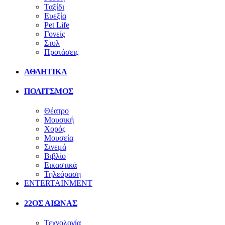
Ταξίδι
Ευεξία
Pet Life
Γονείς
Στυλ
Προτάσεις
ΑΘΛΗΤΙΚΑ
ΠΟΛΙΤΣΜΟΣ
Θέατρο
Μουσική
Χορός
Μουσεία
Σινεμά
Βιβλίο
Εικαστικά
Τηλεόραση
ENTERTAINMENT
22ΟΣ ΑΙΩΝΑΣ
Τεχνολογία