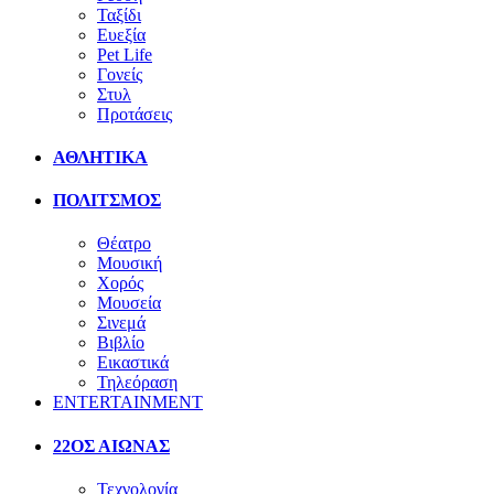
Ταξίδι
Ευεξία
Pet Life
Γονείς
Στυλ
Προτάσεις
ΑΘΛΗΤΙΚΑ
ΠΟΛΙΤΣΜΟΣ
Θέατρο
Μουσική
Χορός
Μουσεία
Σινεμά
Βιβλίο
Εικαστικά
Τηλεόραση
ENTERTAINMENT
22ΟΣ ΑΙΩΝΑΣ
Τεχνολογία