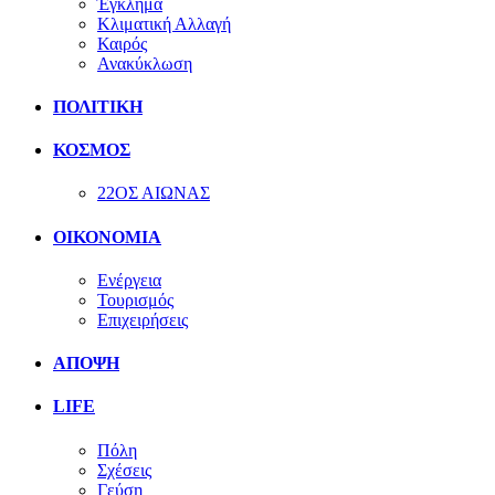
Έγκλημα
Κλιματική Αλλαγή
Καιρός
Ανακύκλωση
ΠΟΛΙΤΙΚΗ
ΚΟΣΜΟΣ
22ΟΣ ΑΙΩΝΑΣ
ΟΙΚΟΝΟΜΙΑ
Ενέργεια
Τουρισμός
Επιχειρήσεις
ΑΠΟΨΗ
LIFE
Πόλη
Σχέσεις
Γεύση