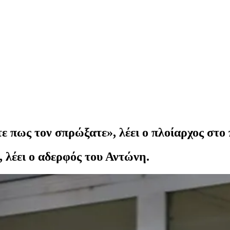
τε πως τον σπρώξατε», λέει ο πλοίαρχος στ
, λέει ο αδερφός του Αντώνη.