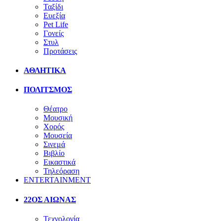
Ταξίδι
Ευεξία
Pet Life
Γονείς
Στυλ
Προτάσεις
ΑΘΛΗΤΙΚΑ
ΠΟΛΙΤΣΜΟΣ
Θέατρο
Μουσική
Χορός
Μουσεία
Σινεμά
Βιβλίο
Εικαστικά
Τηλεόραση
ENTERTAINMENT
22ΟΣ ΑΙΩΝΑΣ
Τεχνολογία