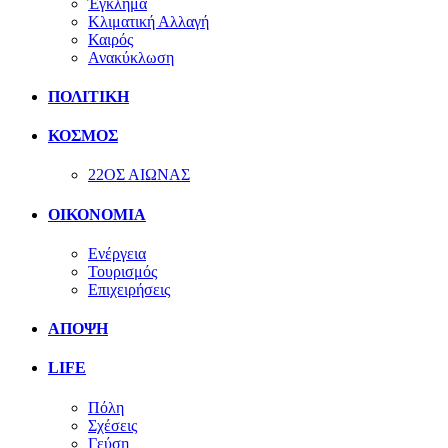
Έγκλημα
Κλιματική Αλλαγή
Καιρός
Ανακύκλωση
ΠΟΛΙΤΙΚΗ
ΚΟΣΜΟΣ
22ΟΣ ΑΙΩΝΑΣ
ΟΙΚΟΝΟΜΙΑ
Ενέργεια
Τουρισμός
Επιχειρήσεις
ΑΠΟΨΗ
LIFE
Πόλη
Σχέσεις
Γεύση