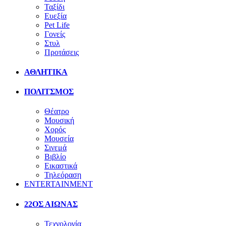
Ταξίδι
Ευεξία
Pet Life
Γονείς
Στυλ
Προτάσεις
ΑΘΛΗΤΙΚΑ
ΠΟΛΙΤΣΜΟΣ
Θέατρο
Μουσική
Χορός
Μουσεία
Σινεμά
Βιβλίο
Εικαστικά
Τηλεόραση
ENTERTAINMENT
22ΟΣ ΑΙΩΝΑΣ
Τεχνολογία