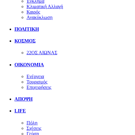
Έγκλημα
Κλιματική Αλλαγή
Καιρός
Ανακύκλωση
ΠΟΛΙΤΙΚΗ
ΚΟΣΜΟΣ
22ΟΣ ΑΙΩΝΑΣ
ΟΙΚΟΝΟΜΙΑ
Ενέργεια
Τουρισμός
Επιχειρήσεις
ΑΠΟΨΗ
LIFE
Πόλη
Σχέσεις
Γεύση