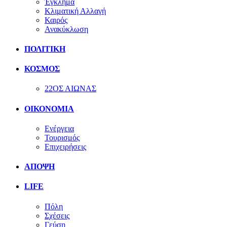
Έγκλημα
Κλιματική Αλλαγή
Καιρός
Ανακύκλωση
ΠΟΛΙΤΙΚΗ
ΚΟΣΜΟΣ
22ΟΣ ΑΙΩΝΑΣ
ΟΙΚΟΝΟΜΙΑ
Ενέργεια
Τουρισμός
Επιχειρήσεις
ΑΠΟΨΗ
LIFE
Πόλη
Σχέσεις
Γεύση