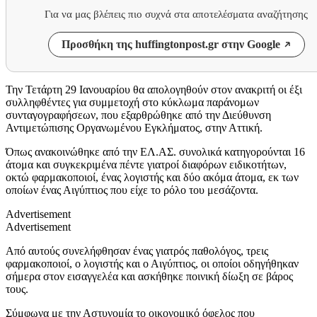
Για να μας βλέπεις πιο συχνά στα αποτελέσματα αναζήτησης
Προσθήκη της huffingtonpost.gr στην Google
Την Τετάρτη 29 Ιανουαρίου θα απολογηθούν στον ανακριτή οι έξι
συλληφθέντες για συμμετοχή στο κύκλωμα παράνομων
συνταγογραφήσεων, που εξαρθρώθηκε από την Διεύθυνση
Αντιμετώπισης Οργανωμένου Εγκλήματος, στην Αττική.
Όπως ανακοινώθηκε από την ΕΛ.ΑΣ. συνολικά κατηγορούνται 16
άτομα και συγκεκριμένα πέντε γιατροί διαφόρων ειδικοτήτων,
οκτώ φαρμακοποιοί, ένας λογιστής και δύο ακόμα άτομα, εκ των
οποίων ένας Αιγύπτιος που είχε το ρόλο του μεσάζοντα.
Advertisement
Advertisement
Από αυτούς συνελήφθησαν ένας γιατρός παθολόγος, τρεις
φαρμακοποιοί, ο λογιστής και ο Αιγύπτιος, οι οποίοι οδηγήθηκαν
σήμερα στον εισαγγελέα και ασκήθηκε ποινική δίωξη σε βάρος
τους.
Σύμφωνα με την Αστυνομία το οικονομικό όφελος που