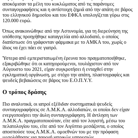
αποκόμισαν τα μέλη του κυκλώματος από τις παράνομες
συνταγογραφήσεις και η αντίστοιχη ζημιά από την απάτη σε βάρος
του ελληνικού δημοσίου και του ΕΦΚΑ υπολογίζεται γύρω στις
120.000 ευρώ.
Όπως ανακοινώθηκε από την Αστυνομία, για τη διερεύνηση της
υπόθεσης προηγήθηκε καταγγελία από αλλοδαπό, ο οποίος
διαπίστωσε ότι γράφονταν φάρμακα με το ΑΜΚΑ του, χωρίς ο
ίδιος να έχει πάει σε γιατρό.
Ύστερα από εμπεριστατωμένη έρευνα που πραγματοποιήθηκε,
εξακριβώθηκε ότι οι κατηγορούμενοι, τουλάχιστον από τον
Αύγουστο του 2021, είχαν συγκροτήσει ή ενταχθεί στην
εγκληματική οργάνωση, με στόχο την απάτη, πλαστογραφίες και
ψευδείς βεβαιώσεις σε βάρος του Ε.Ο.Π.Υ.Υ.
Ο τρόπος δράσης
Πιο αναλυτικά, οι ιατροί εξέδιδαν συστηματικά ψευδείς
συνταγογραφήσεις σε Α.Μ.Κ.Α. αλλοδαπών, οι οποίοι δεν είχαν
ενεργοποιήσει την άυλη συνταγογράφηση. Η άντληση των
Α.Μ.Κ.Α. πραγματοποιούταν, είτε από τον λογιστή, μέσω του
πελατολογίου του, είτε από τον Αιγύπτιο μεσάζοντα, ο οποίος
αποσπούσε τους Α.Μ.Κ.Α. ομοεθνών του με την πρόφαση
μεσολάβησης για παροχή ιατρικών υπηρεσιών.