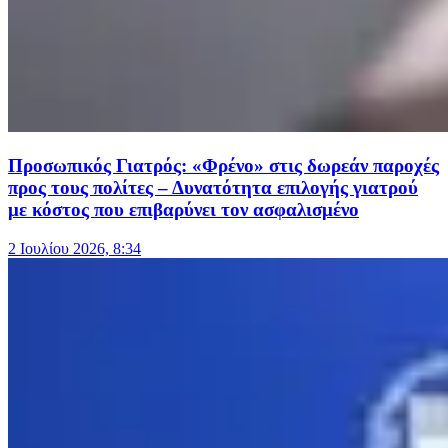
Προσωπικός Γιατρός: «Φρένο» στις δωρεάν παροχές
προς τους πολίτες – Δυνατότητα επιλογής γιατρού
με κόστος που επιβαρύνει τον ασφαλισμένο
2 Ιουλίου 2026, 8:34