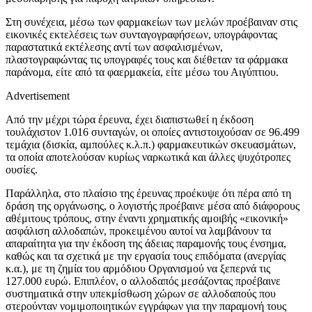
Στη συνέχεια, μέσω των φαρμακείων των μελών προέβαιναν στις
εικονικές εκτελέσεις των συνταγογραφήσεων, υπογράφοντας
παραστατικά εκτέλεσης αντί των ασφαλισμένων,
πλαστογραφώντας τις υπογραφές τους και διέθεταν τα φάρμακα
παράνομα, είτε από τα φαερμακεία, είτε μέσω του Αιγύπτιου.
Advertisement
Από την μέχρι τώρα έρευνα, έχει διαπιστωθεί η έκδοση
τουλάχιστον 1.016 συνταγών, οι οποίες αντιστοιχούσαν σε 96.499
τεμάχια (δισκία, αμπούλες κ.λ.π.) φαρμακευτικών σκευασμάτων,
τα οποία αποτελούσαν κυρίως ναρκωτικά και άλλες ψυχότροπες
ουσίες.
Παράλληλα, στο πλαίσιο της έρευνας προέκυψε ότι πέρα από τη
δράση της οργάνωσης, ο λογιστής προέβαινε μέσα από διάφορους
αθέμιτους τρόπους, στην έναντι χρηματικής αμοιβής «εικονική»
ασφάλιση αλλοδαπών, προκειμένου αυτοί να λαμβάνουν τα
απαραίτητα για την έκδοση της άδειας παραμονής τους ένσημα,
καθώς και τα σχετικά με την εργασία τους επιδόματα (ανεργίας
κ.α.), με τη ζημία του αρμόδιου Οργανισμού να ξεπερνά τις
127.000 ευρώ. Επιπλέον, ο αλλοδαπός μεσάζοντας προέβαινε
συστηματικά στην υπεκμίσθωση χώρων σε αλλοδαπούς που
στερούνταν νομιμοποιητικών εγγράφων για την παραμονή τους