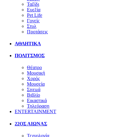
Ταξίδι
Ευεξία
Pet Life
Γονείς
Στυλ
Προτάσεις
ΑΘΛΗΤΙΚΑ
ΠΟΛΙΤΣΜΟΣ
Θέατρο
Μουσική
Χορός
Μουσεία
Σινεμά
Βιβλίο
Εικαστικά
Τηλεόραση
ENTERTAINMENT
22ΟΣ ΑΙΩΝΑΣ
Τεχνολογία