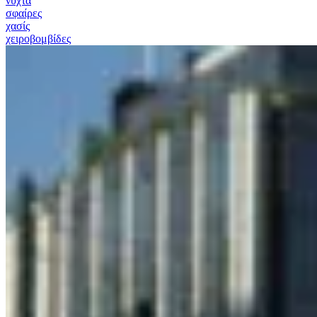
νύχτα
σφαίρες
χασίς
χειροβομβίδες