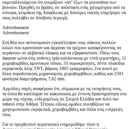
εκμεταλλευόμενοι ότι γνωρίζουν «απ’ έξω» τα μονοπάτια των
βουνών. Προχθές το βράδυ, σε απόσταση ενός χιλιομέτρου από τα
σύνορα, κλιμάκιο της Ασφάλειας με διόπτρες νυκτός επιχείρησε να
τους συλλάβει σε δύσβατη περιοχή.
Advertisement
Advertisement
Στη θέα των αστυνομικών εγκατέλειψαν τους σάκους πολλών
κιλών που κρατούσαν και άρχισαν να τρέχουν καταφέρνοντας να
περάσουν σε αλβανικό έδαφος και να εξαφανιστούν. Πίσω τους
άφησαν μέσα στις τσάντες τρία καλάσνικοφ με επτά γεμιστήρες, 11
χειροβομβίδες αμυντικού τύπου, 33 πυροκροτητές, πέντε πλακίδια
εκρηκτικής ύλης TNT, βάρους 1005 γραμμαρίων, ένα κουτί με
δέκα πυροδοτικούς μηχανισμούς χειροβομβίδων, καθώς και 1593
φυσίγγια διαμετρήματος 7,62 mm.
Αρμόδιες πηγές αναφέρουν ότι, σύμφωνα με τις εκτιμήσεις τους,
τα όπλα θα κατέληγαν σε κακοποιούς με έντονη δραστηριότητα στο
χώρο της νύχτας, ενδεχομένως σε Στερεά Ελλάδα και πολύ πιο
πιθανό στην Αθήνα. Τέτοιου είδους ομάδες συνηθίζουν να
χρησιμοποιούν εκρηκτικά, χειροβομβίδες και όπλα στις ενέργειές
τους.
Για το προχθεσινό περιστατικό ενημερώθηκε τόσο η