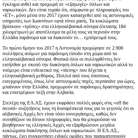
έγκλημα ανθεί και προχωρά σε «εξαγωγές» όπλων και
ναρκωτικών. Δεν είναι τυχαίο ότι, σύμφωνα με πληροφορίες του
«ΕΤ», μόνο μέσα στο 2017 έχουν κατασχεθεί από τις αστυνομικές
υπηρεσίες των Ιωαννίνων εφτά τόνοι χασίς. Τα κυκλώματα
βρίσκουν «τρύπες» στα ελληνοαλβανικά σύνορα (έκτασης 184
χιλιομέτρων) με αποτέλεσμα τα μέλη τους να περνούν στην
Ελλάδα παράνομα και να διακινούν το… εμπόρευμά τους.
Το πρώτο 6μηνο του 2017 η Αστυνομία προχώρησε σε 2.900
συλλήψεις ατόμων για παράνομη είσοδο στη χώρα από τα
ελληνοαλβανικά σύνορα. Φυσικά όλοι οι συλληφθέντες δεν
εισήλθαν με σκοπό την διακίνηση όπλων και ναρκωτικών αλλά το
νούμερο είναι ενδεικτικό της «πίεσης» που δέχεται η
ελληνοαλβανική μεθόριος. Πολλοί από τους ύποπτους
εισερχομένους, όπως λένε αστυνομικές πηγές, περπατάνε για ώρες,
μπαίνουν στην Ελλάδα, προχωρούν σε παράνομες δραστηριότητες
και επιστρέφουν πεζή στην Αλβανία.
Στελέχη της ΕΛ.ΑΣ. έχουν εκφράσει πολλές φορές στις «off the
record» συζητήσεις τους τη δυσαρέσκειά τους για το γεγονός ότι οι
αλβανικές Αρχές δεν είναι τόσο συνεργάσιμες, καθώς δεν
συνηθίζουν να δίνουν πληροφορίες που θα μπορούσαν να
βοηθήσουν τις ελληνικές Αρχές να εξαρθρώσουν μεγάλα
κυκλώματα διακίνησης όπλων και ναρκωτικών. Η ΕΛ.ΑΣ.,
πάντως, έχει συγκροτήσει ειδικές ομάδες που πραγματοποιούν