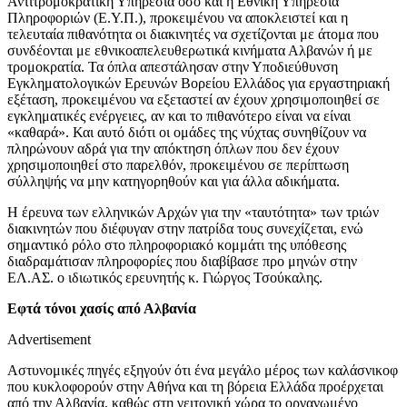
Αντιτρομοκρατική Υπηρεσία όσο και η Εθνική Υπηρεσία
Πληροφοριών (Ε.Υ.Π.), προκειμένου να αποκλειστεί και η
τελευταία πιθανότητα οι διακινητές να σχετίζονται με άτομα που
συνδέονται με εθνικοαπελευθερωτικά κινήματα Αλβανών ή με
τρομοκρατία. Τα όπλα απεστάλησαν στην Υποδιεύθυνση
Εγκληματολογικών Ερευνών Βορείου Ελλάδος για εργαστηριακή
εξέταση, προκειμένου να εξεταστεί αν έχουν χρησιμοποιηθεί σε
εγκληματικές ενέργειες, αν και το πιθανότερο είναι να είναι
«καθαρά». Και αυτό διότι οι ομάδες της νύχτας συνηθίζουν να
πληρώνουν αδρά για την απόκτηση όπλων που δεν έχουν
χρησιμοποιηθεί στο παρελθόν, προκειμένου σε περίπτωση
σύλληψής να μην κατηγορηθούν και για άλλα αδικήματα.
Η έρευνα των ελληνικών Αρχών για την «ταυτότητα» των τριών
διακινητών που διέφυγαν στην πατρίδα τους συνεχίζεται, ενώ
σημαντικό ρόλο στο πληροφοριακό κομμάτι της υπόθεσης
διαδραμάτισαν πληροφορίες που διαβίβασε προ μηνών στην
ΕΛ.ΑΣ. ο ιδιωτικός ερευνητής κ. Γιώργος Τσούκαλης.
Εφτά τόνοι χασίς από Αλβανία
Advertisement
Αστυνομικές πηγές εξηγούν ότι ένα μεγάλο μέρος των καλάσνικοφ
που κυκλοφορούν στην Αθήνα και τη βόρεια Ελλάδα προέρχεται
από την Αλβανία, καθώς στη γειτονική χώρα το οργανωμένο