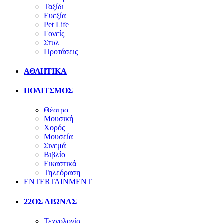
Ταξίδι
Ευεξία
Pet Life
Γονείς
Στυλ
Προτάσεις
ΑΘΛΗΤΙΚΑ
ΠΟΛΙΤΣΜΟΣ
Θέατρο
Μουσική
Χορός
Μουσεία
Σινεμά
Βιβλίο
Εικαστικά
Τηλεόραση
ENTERTAINMENT
22ΟΣ ΑΙΩΝΑΣ
Τεχνολογία