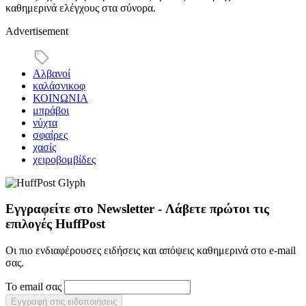
καθημερινά ελέγχους στα σύνορα.
Advertisement
Αλβανοί
καλάσνικοφ
ΚΟΙΝΩΝΙΑ
μπράβοι
νύχτα
σφαίρες
χασίς
χειροβομβίδες
Εγγραφείτε στο Newsletter - Λάβετε πρώτοι τις
επιλογές HuffPost
Οι πιο ενδιαφέρουσες ειδήσεις και απόψεις καθημερινά στο e-mail
σας.
Το email σας
Εγγραφή στις ειδοποιήσεις