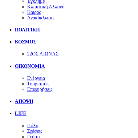
Έγκλημα
Κλιματική Αλλαγή
Καιρός
Ανακύκλωση
ΠΟΛΙΤΙΚΗ
ΚΟΣΜΟΣ
22ΟΣ ΑΙΩΝΑΣ
ΟΙΚΟΝΟΜΙΑ
Ενέργεια
Τουρισμός
Επιχειρήσεις
ΑΠΟΨΗ
LIFE
Πόλη
Σχέσεις
Γεύση