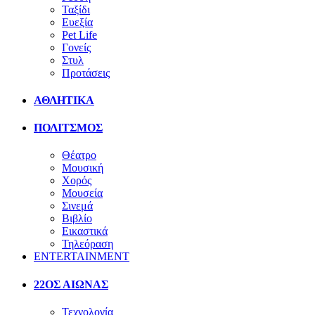
Ταξίδι
Ευεξία
Pet Life
Γονείς
Στυλ
Προτάσεις
ΑΘΛΗΤΙΚΑ
ΠΟΛΙΤΣΜΟΣ
Θέατρο
Μουσική
Χορός
Μουσεία
Σινεμά
Βιβλίο
Εικαστικά
Τηλεόραση
ENTERTAINMENT
22ΟΣ ΑΙΩΝΑΣ
Τεχνολογία