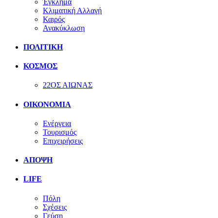
Έγκλημα
Κλιματική Αλλαγή
Καιρός
Ανακύκλωση
ΠΟΛΙΤΙΚΗ
ΚΟΣΜΟΣ
22ΟΣ ΑΙΩΝΑΣ
ΟΙΚΟΝΟΜΙΑ
Ενέργεια
Τουρισμός
Επιχειρήσεις
ΑΠΟΨΗ
LIFE
Πόλη
Σχέσεις
Γεύση