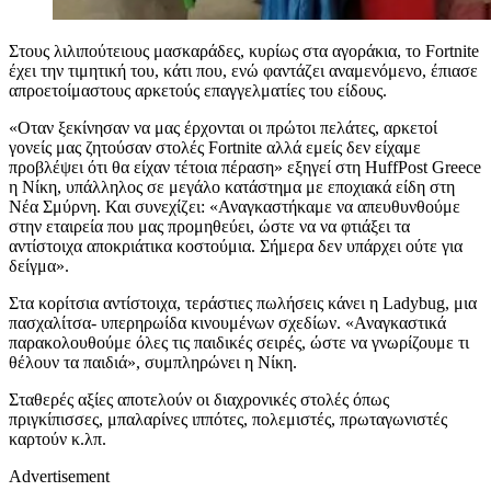
Στους λιλιπούτειους μασκαράδες, κυρίως στα αγοράκια, το Fortnite
έχει την τιμητική του, κάτι που, ενώ φαντάζει αναμενόμενο, έπιασε
απροετοίμαστους αρκετούς επαγγελματίες του είδους.
«Οταν ξεκίνησαν να μας έρχονται οι πρώτοι πελάτες, αρκετοί
γονείς μας ζητούσαν στολές Fortnite αλλά εμείς δεν είχαμε
προβλέψει ότι θα είχαν τέτοια πέραση» εξηγεί στη HuffPost Greece
η Νίκη, υπάλληλος σε μεγάλο κατάστημα με εποχιακά είδη στη
Νέα Σμύρνη. Και συνεχίζει: «Αναγκαστήκαμε να απευθυνθούμε
στην εταιρεία που μας προμηθεύει, ώστε να να φτιάξει τα
αντίστοιχα αποκριάτικα κοστούμια. Σήμερα δεν υπάρχει ούτε για
δείγμα».
Στα κορίτσια αντίστοιχα, τεράστιες πωλήσεις κάνει η Ladybug, μια
πασχαλίτσα- υπερηρωίδα κινουμένων σχεδίων. «Αναγκαστικά
παρακολουθούμε όλες τις παιδικές σειρές, ώστε να γνωρίζουμε τι
θέλουν τα παιδιά», συμπληρώνει η Νίκη.
Σταθερές αξίες αποτελούν οι διαχρονικές στολές όπως
πριγκίπισσες, μπαλαρίνες ιππότες, πολεμιστές, πρωταγωνιστές
καρτούν κ.λπ.
Advertisement