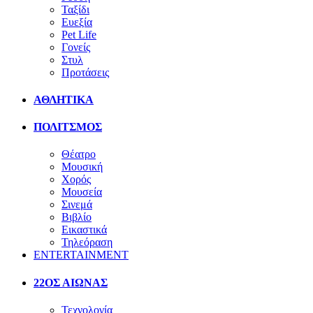
Ταξίδι
Ευεξία
Pet Life
Γονείς
Στυλ
Προτάσεις
ΑΘΛΗΤΙΚΑ
ΠΟΛΙΤΣΜΟΣ
Θέατρο
Μουσική
Χορός
Μουσεία
Σινεμά
Βιβλίο
Εικαστικά
Τηλεόραση
ENTERTAINMENT
22ΟΣ ΑΙΩΝΑΣ
Τεχνολογία