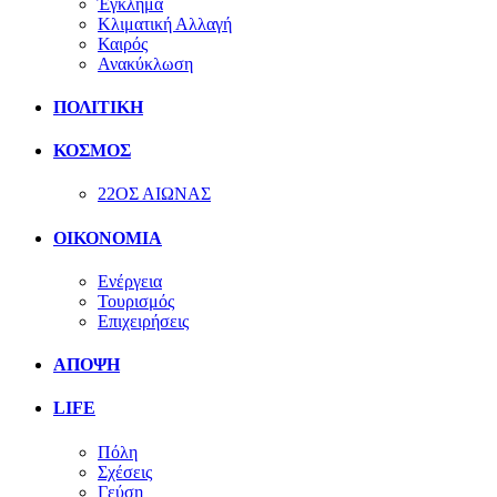
Έγκλημα
Κλιματική Αλλαγή
Καιρός
Ανακύκλωση
ΠΟΛΙΤΙΚΗ
ΚΟΣΜΟΣ
22ΟΣ ΑΙΩΝΑΣ
ΟΙΚΟΝΟΜΙΑ
Ενέργεια
Τουρισμός
Επιχειρήσεις
ΑΠΟΨΗ
LIFE
Πόλη
Σχέσεις
Γεύση