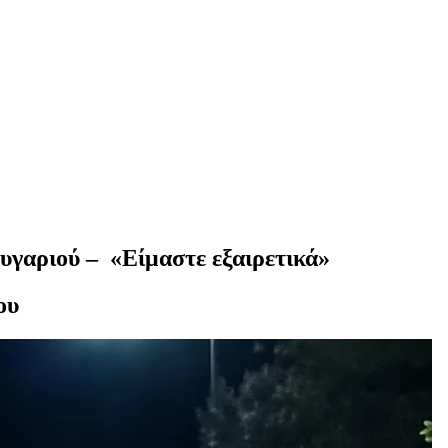
γαριού – «Είμαστε εξαιρετικά»
ου