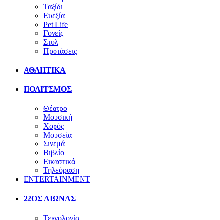
Ταξίδι
Ευεξία
Pet Life
Γονείς
Στυλ
Προτάσεις
ΑΘΛΗΤΙΚΑ
ΠΟΛΙΤΣΜΟΣ
Θέατρο
Μουσική
Χορός
Μουσεία
Σινεμά
Βιβλίο
Εικαστικά
Τηλεόραση
ENTERTAINMENT
22ΟΣ ΑΙΩΝΑΣ
Τεχνολογία