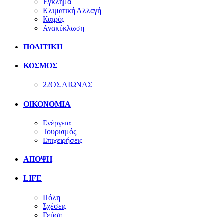
Έγκλημα
Κλιματική Αλλαγή
Καιρός
Ανακύκλωση
ΠΟΛΙΤΙΚΗ
ΚΟΣΜΟΣ
22ΟΣ ΑΙΩΝΑΣ
ΟΙΚΟΝΟΜΙΑ
Ενέργεια
Τουρισμός
Επιχειρήσεις
ΑΠΟΨΗ
LIFE
Πόλη
Σχέσεις
Γεύση