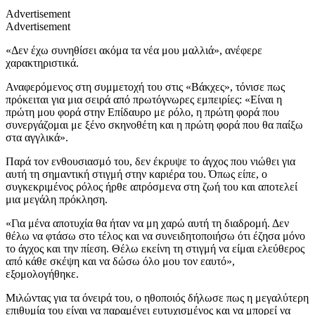
Advertisement
Advertisement
«Δεν έχω συνηθίσει ακόμα τα νέα μου μαλλιά», ανέφερε
χαρακτηριστικά.
Αναφερόμενος στη συμμετοχή του στις «Βάκχες», τόνισε πως
πρόκειται για μια σειρά από πρωτόγνωρες εμπειρίες: «Είναι η
πρώτη μου φορά στην Επίδαυρο με ρόλο, η πρώτη φορά που
συνεργάζομαι με ξένο σκηνοθέτη και η πρώτη φορά που θα παίξω
στα αγγλικά».
Παρά τον ενθουσιασμό του, δεν έκρυψε το άγχος που νιώθει για
αυτή τη σημαντική στιγμή στην καριέρα του. Όπως είπε, ο
συγκεκριμένος ρόλος ήρθε απρόσμενα στη ζωή του και αποτελεί
μια μεγάλη πρόκληση.
«Για μένα αποτυχία θα ήταν να μη χαρώ αυτή τη διαδρομή. Δεν
θέλω να φτάσω στο τέλος και να συνειδητοποιήσω ότι έζησα μόνο
το άγχος και την πίεση. Θέλω εκείνη τη στιγμή να είμαι ελεύθερος
από κάθε σκέψη και να δώσω όλο μου τον εαυτό»,
εξομολογήθηκε.
Μιλώντας για τα όνειρά του, ο ηθοποιός δήλωσε πως η μεγαλύτερη
επιθυμία του είναι να παραμένει ευτυχισμένος και να μπορεί να