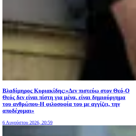
Βλαδίμηρος Κυριακίδης:«Δεν πιστεύω στον Θεό-Ο
Θεός δεν είναι πίστη για μένα, είναι δημιούργημα
του ανθρώπου-Η φιλοσοφία του με αγγίζει, την
αποδέχομαι»
6 Αυγούστου 2026, 20:59