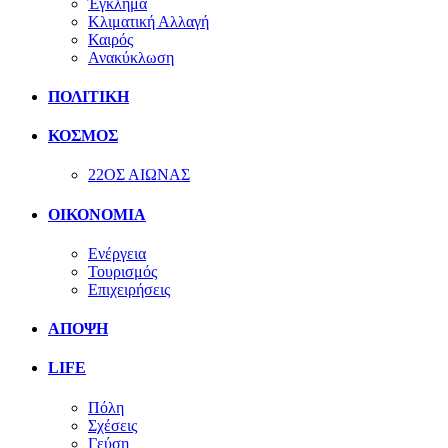
Έγκλημα
Κλιματική Αλλαγή
Καιρός
Ανακύκλωση
ΠΟΛΙΤΙΚΗ
ΚΟΣΜΟΣ
22ΟΣ ΑΙΩΝΑΣ
ΟΙΚΟΝΟΜΙΑ
Ενέργεια
Τουρισμός
Επιχειρήσεις
ΑΠΟΨΗ
LIFE
Πόλη
Σχέσεις
Γεύση