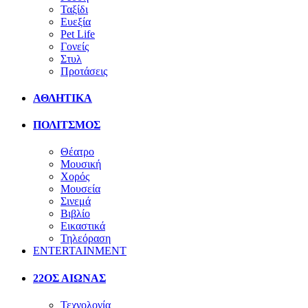
Ταξίδι
Ευεξία
Pet Life
Γονείς
Στυλ
Προτάσεις
ΑΘΛΗΤΙΚΑ
ΠΟΛΙΤΣΜΟΣ
Θέατρο
Μουσική
Χορός
Μουσεία
Σινεμά
Βιβλίο
Εικαστικά
Τηλεόραση
ENTERTAINMENT
22ΟΣ ΑΙΩΝΑΣ
Τεχνολογία