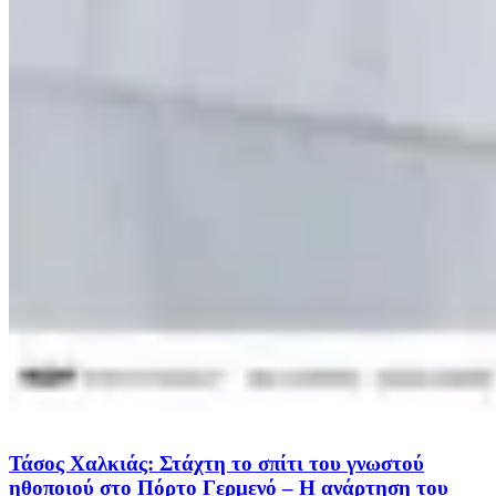
Τάσος Χαλκιάς: Στάχτη το σπίτι του γνωστού
ηθοποιού στο Πόρτο Γερμενό – Η ανάρτηση του