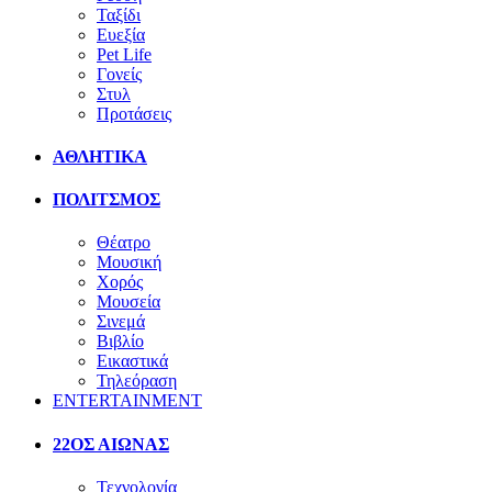
Ταξίδι
Ευεξία
Pet Life
Γονείς
Στυλ
Προτάσεις
ΑΘΛΗΤΙΚΑ
ΠΟΛΙΤΣΜΟΣ
Θέατρο
Μουσική
Χορός
Μουσεία
Σινεμά
Βιβλίο
Εικαστικά
Τηλεόραση
ENTERTAINMENT
22ΟΣ ΑΙΩΝΑΣ
Τεχνολογία