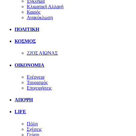
Έγκλημα
Κλιματική Αλλαγή
Καιρός
Ανακύκλωση
ΠΟΛΙΤΙΚΗ
ΚΟΣΜΟΣ
22ΟΣ ΑΙΩΝΑΣ
ΟΙΚΟΝΟΜΙΑ
Ενέργεια
Τουρισμός
Επιχειρήσεις
ΑΠΟΨΗ
LIFE
Πόλη
Σχέσεις
Γεύση