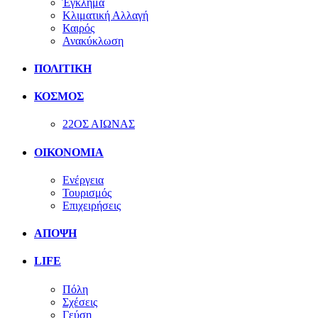
Έγκλημα
Κλιματική Αλλαγή
Καιρός
Ανακύκλωση
ΠΟΛΙΤΙΚΗ
ΚΟΣΜΟΣ
22ΟΣ ΑΙΩΝΑΣ
ΟΙΚΟΝΟΜΙΑ
Ενέργεια
Τουρισμός
Επιχειρήσεις
ΑΠΟΨΗ
LIFE
Πόλη
Σχέσεις
Γεύση