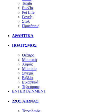
Ταξίδι
Ευεξία
Pet Life
Γονείς
Στυλ
Προτάσεις
ΑΘΛΗΤΙΚΑ
ΠΟΛΙΤΣΜΟΣ
Θέατρο
Μουσική
Χορός
Μουσεία
Σινεμά
Βιβλίο
Εικαστικά
Τηλεόραση
ENTERTAINMENT
22ΟΣ ΑΙΩΝΑΣ
Τεχνολογία