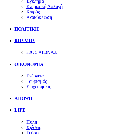
Έγκλημα
Κλιματική Αλλαγή
Καιρός
Ανακύκλωση
ΠΟΛΙΤΙΚΗ
ΚΟΣΜΟΣ
22ΟΣ ΑΙΩΝΑΣ
ΟΙΚΟΝΟΜΙΑ
Ενέργεια
Τουρισμός
Επιχειρήσεις
ΑΠΟΨΗ
LIFE
Πόλη
Σχέσεις
Γεύση