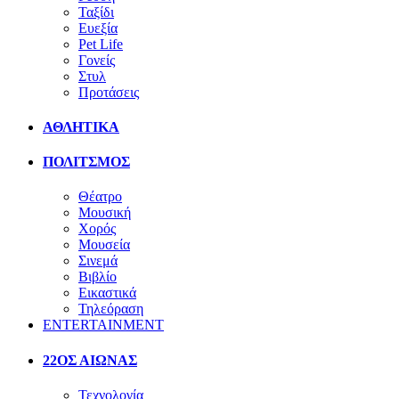
Ταξίδι
Ευεξία
Pet Life
Γονείς
Στυλ
Προτάσεις
ΑΘΛΗΤΙΚΑ
ΠΟΛΙΤΣΜΟΣ
Θέατρο
Μουσική
Χορός
Μουσεία
Σινεμά
Βιβλίο
Εικαστικά
Τηλεόραση
ENTERTAINMENT
22ΟΣ ΑΙΩΝΑΣ
Τεχνολογία