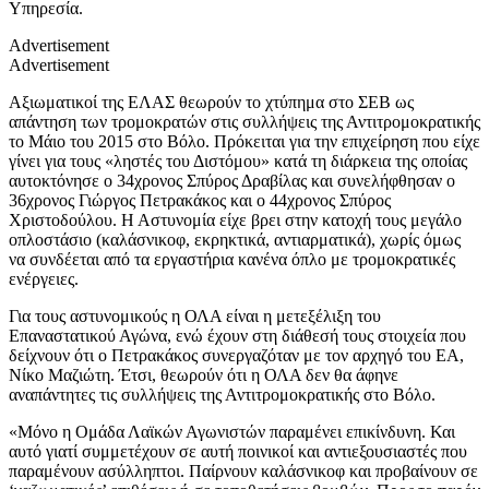
Υπηρεσία.
Advertisement
Advertisement
Αξιωματικοί της ΕΛΑΣ θεωρούν το χτύπημα στο ΣΕΒ ως
απάντηση των τρομοκρατών στις συλλήψεις της Αντιτρομοκρατικής
το Μάιο του 2015 στο Βόλο. Πρόκειται για την επιχείρηση που είχε
γίνει για τους «ληστές του Διστόμου» κατά τη διάρκεια της οποίας
αυτοκτόνησε ο 34χρονος Σπύρος Δραβίλας και συνελήφθησαν ο
36χρονος Γιώργος Πετρακάκος και ο 44χρονος Σπύρος
Χριστοδούλου. Η Αστυνομία είχε βρει στην κατοχή τους μεγάλο
οπλοστάσιο (καλάσνικοφ, εκρηκτικά, αντιαρματικά), χωρίς όμως
να συνδέεται από τα εργαστήρια κανένα όπλο με τρομοκρατικές
ενέργειες.
Για τους αστυνομικούς η ΟΛΑ είναι η μετεξέλιξη του
Επαναστατικού Αγώνα, ενώ έχουν στη διάθεσή τους στοιχεία που
δείχνουν ότι ο Πετρακάκος συνεργαζόταν με τον αρχηγό του ΕΑ,
Νίκο Μαζιώτη. Έτσι, θεωρούν ότι η ΟΛΑ δεν θα άφηνε
αναπάντητες τις συλλήψεις της Αντιτρομοκρατικής στο Βόλο.
«Μόνο η Ομάδα Λαϊκών Αγωνιστών παραμένει επικίνδυνη. Και
αυτό γιατί συμμετέχουν σε αυτή ποινικοί και αντιεξουσιαστές που
παραμένουν ασύλληπτοι. Παίρνουν καλάσνικοφ και προβαίνουν σε