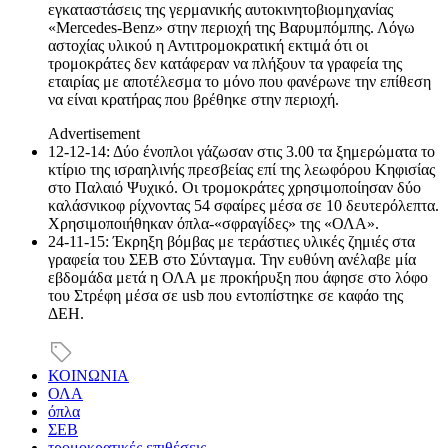
εγκαταστάσεις της γερμανικής αυτοκινητοβιομηχανίας
«Mercedes-Benz» στην περιοχή της Βαρυμπόμπης. Λόγω
αστοχίας υλικού η Αντιτρομοκρατική εκτιμά ότι οι
τρομοκράτες δεν κατάφεραν να πλήξουν τα γραφεία της
εταιρίας με αποτέλεσμα το μόνο που φανέρωνε την επίθεση
να είναι κρατήρας που βρέθηκε στην περιοχή.
Advertisement
12-12-14: Δύο ένοπλοι γάζωσαν στις 3.00 τα ξημερώματα το
κτίριο της ισραηλινής πρεσβείας επί της λεωφόρου Κηφισίας
στο Παλαιό Ψυχικό. Οι τρομοκράτες χρησιμοποίησαν δύο
καλάσνικοφ ρίχνοντας 54 σφαίρες μέσα σε 10 δευτερόλεπτα.
Χρησιμοποιήθηκαν όπλα-«σφραγίδες» της «ΟΛΑ».
24-11-15: Έκρηξη βόμβας με τεράστιες υλικές ζημιές στα
γραφεία του ΣΕΒ στο Σύνταγμα. Την ευθύνη ανέλαβε μία
εβδομάδα μετά η ΟΛΑ με προκήρυξη που άφησε στο λόφο
του Στρέφη μέσα σε usb που εντοπίστηκε σε καφάο της
ΔΕΗ.
ΚΟΙΝΩΝΙΑ
ΟΛΑ
όπλα
ΣΕΒ
τρομοκρατικές επιθέσεις