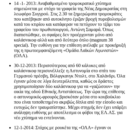
14 -1- 2013: Αναβαθμισμένο τρομοκρατικό χτύπημα
σημειώνεται με στόχο τα γραφεία της Νέας Δημοκρατίας στη
λεωφόρο Συγγρού. Στις 2.30 τα ξημερώματα τρομοκράτες
που κατέβηκαν από αυτοκίνητο έριξαν βροχή πυροβολισμών
κατά του κτιρίου και κατάφεραν να πετύχουν το τζάμι του
γραφείου του πρωθυπουργού, Αντώνη Σαμαρά. Όπως
διαπιστώθηκε, οι σφαίρες δεν προέρχονταν μόνο από
καλάσνικοφ αλλά και από δεύτερο όπλο (magnum 38
special). Την ευθύνη για την επίθεση ανέλαβε με προκήρυξή
της η πρωτοεμφανιζόμενη «Ομάδα Λαϊκών Αγωνιστών»
(ΟΛΑ).
30-12-2013: Περισσότερους από 60 κάλυκες από
καλάσνικοφ περισυνέλλεξε η Αστυνομία στο σπίτι του
Γερμανού πρέσβη, Βόλφγκανγκ Ντολτ, στο Χαλάνδρι. Όλα
έγιναν μέσα σε λίγα δευτερόλεπτα, καθώς οι δράστες
χρησιμοποίησαν δύο καλάσνικοφ για να «γαζώσουν» την
οικία της οδού Εθνικής Αντιστάσεως. Την ώρα της επίθεσης
ο αστυνομικός-φρουρός βρισκόταν μέσα στο κουβούκλιο
που είναι τοποθετημένο ακριβώς δίπλα από την είσοδο και
ευτυχώς δεν τραυματίστηκε. Μέχρι στιγμής δεν έχει υπάρξει
ανάληψη ευθύνης με αποτέλεσμα οι φόβοι της ΕΛ.ΑΣ. για
νέο χτύπημα να εντείνονται.
12-1-2014: Στόχος με ρουκέτα της «ΟΛΑ» έγιναν οι