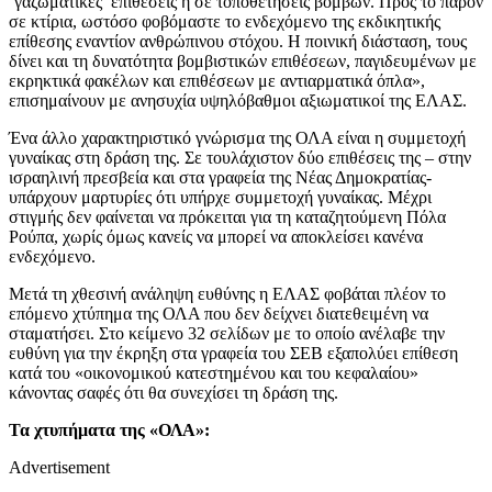
‘γαζωματικές’ επιθέσεις ή σε τοποθετήσεις βομβών. Προς το παρόν
σε κτίρια, ωστόσο φοβόμαστε το ενδεχόμενο της εκδικητικής
επίθεσης εναντίον ανθρώπινου στόχου. Η ποινική διάσταση, τους
δίνει και τη δυνατότητα βομβιστικών επιθέσεων, παγιδευμένων με
εκρηκτικά φακέλων και επιθέσεων με αντιαρματικά όπλα»,
επισημαίνουν με ανησυχία υψηλόβαθμοι αξιωματικοί της ΕΛΑΣ.
Ένα άλλο χαρακτηριστικό γνώρισμα της ΟΛΑ είναι η συμμετοχή
γυναίκας στη δράση της. Σε τουλάχιστον δύο επιθέσεις της – στην
ισραηλινή πρεσβεία και στα γραφεία της Νέας Δημοκρατίας-
υπάρχουν μαρτυρίες ότι υπήρχε συμμετοχή γυναίκας. Μέχρι
στιγμής δεν φαίνεται να πρόκειται για τη καταζητούμενη Πόλα
Ρούπα, χωρίς όμως κανείς να μπορεί να αποκλείσει κανένα
ενδεχόμενο.
Μετά τη χθεσινή ανάληψη ευθύνης η ΕΛΑΣ φοβάται πλέον το
επόμενο χτύπημα της ΟΛΑ που δεν δείχνει διατεθειμένη να
σταματήσει. Στο κείμενο 32 σελίδων με το οποίο ανέλαβε την
ευθύνη για την έκρηξη στα γραφεία του ΣΕΒ εξαπολύει επίθεση
κατά του «οικονομικού κατεστημένου και του κεφαλαίου»
κάνοντας σαφές ότι θα συνεχίσει τη δράση της.
Τα χτυπήματα της «ΟΛΑ»:
Advertisement