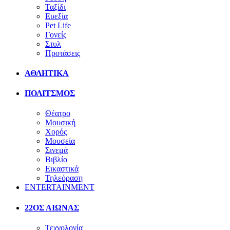
Ταξίδι
Ευεξία
Pet Life
Γονείς
Στυλ
Προτάσεις
ΑΘΛΗΤΙΚΑ
ΠΟΛΙΤΣΜΟΣ
Θέατρο
Μουσική
Χορός
Μουσεία
Σινεμά
Βιβλίο
Εικαστικά
Τηλεόραση
ENTERTAINMENT
22ΟΣ ΑΙΩΝΑΣ
Τεχνολογία