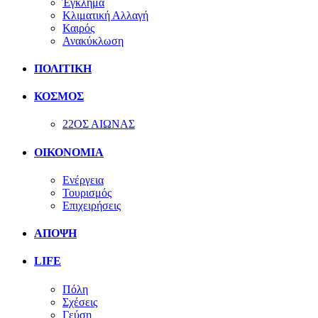
Έγκλημα
Κλιματική Αλλαγή
Καιρός
Ανακύκλωση
ΠΟΛΙΤΙΚΗ
ΚΟΣΜΟΣ
22ΟΣ ΑΙΩΝΑΣ
ΟΙΚΟΝΟΜΙΑ
Ενέργεια
Τουρισμός
Επιχειρήσεις
ΑΠΟΨΗ
LIFE
Πόλη
Σχέσεις
Γεύση