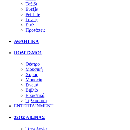
Ταξίδι
Ευεξία
Pet Life
Γονείς
Στυλ
Προτάσεις
ΑΘΛΗΤΙΚΑ
ΠΟΛΙΤΣΜΟΣ
Θέατρο
Μουσική
Χορός
Μουσεία
Σινεμά
Βιβλίο
Εικαστικά
Τηλεόραση
ENTERTAINMENT
22ΟΣ ΑΙΩΝΑΣ
Τεχνολογία