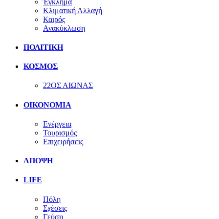
Έγκλημα
Κλιματική Αλλαγή
Καιρός
Ανακύκλωση
ΠΟΛΙΤΙΚΗ
ΚΟΣΜΟΣ
22ΟΣ ΑΙΩΝΑΣ
ΟΙΚΟΝΟΜΙΑ
Ενέργεια
Τουρισμός
Επιχειρήσεις
ΑΠΟΨΗ
LIFE
Πόλη
Σχέσεις
Γεύση