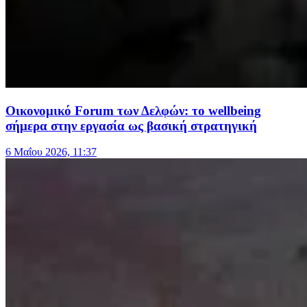
Οικονομικό Forum των Δελφών: το wellbeing
σήμερα στην εργασία ως βασική στρατηγική
6 Μαΐου 2026, 11:37