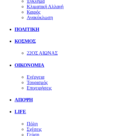
Έγκλημα
Κλιματική Αλλαγή
Καιρός
Ανακύκλωση
ΠΟΛΙΤΙΚΗ
ΚΟΣΜΟΣ
22ΟΣ ΑΙΩΝΑΣ
ΟΙΚΟΝΟΜΙΑ
Ενέργεια
Τουρισμός
Επιχειρήσεις
ΑΠΟΨΗ
LIFE
Πόλη
Σχέσεις
Γεύση