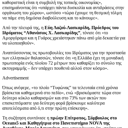
καθοριστική είναι η συμβολή της τοπικής οικονομίας»,
επισημαίνοντας ότι «υπάρχει πάντα δυσκολία και αντιδράσεις στην
οργάνωση του χώρου», ωστόσο «τώρα έχουμε τη θεσμική τόλμη
να πάμε στη δημόσια διαβούλευση και το κάνουμε».
Από την πλευρά της, η
Εύη Λαζού-Λασκαρίδη, Πρόεδρος του
Ιδρύματος “Αθανάσιος Χ. Λασκαρίδης”
, τόνισε ότι «το
Αμοργόραμα και η Γυάρος χρειάστηκαν πάνω από μία δεκαετία για
να υλοποιηθούν».
Αναπτύσσοντας τις πρωτοβουλίες του Ιδρύματος για την προστασία
των ελληνικών θαλασσών, τόνισε ότι «η Ελλάδα έχει τη μοναδική
πρωτοπορία ενός πλοίου 72 μέτρων που καθαρίζει το σύνολο της
ακτογραμμής – δεν υπάρχει πουθενά αλλού στον κόσμο».
Advertisement
Όπως ανέφερε, «το πλοίο “Τυφώνας” τα τελευταία επτά χρόνια
βρίσκεται καθημερινά στο πεδίο», ενώ «βρισκόμαστε τώρα στον
δεύτερο κύκλο καθαρισμών και στο 73% των ακτών που
επισκεπτόμαστε για δεύτερη φορά βρίσκουμε καλύτερα
αποτελέσματα από ό,τι στην πρώτη επίσκεψη».
Τη συζήτηση συντόνισε η
πρώην Επίτροπος, Σύμβουλος στο
Oceans5 και Καθηγήτρια στο Πανεπιστήμιο ΝΟVA της