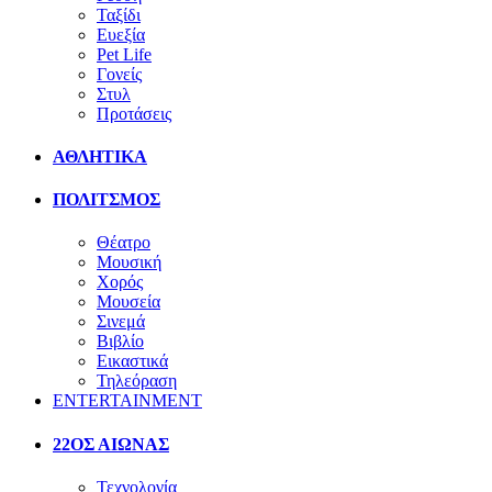
Ταξίδι
Ευεξία
Pet Life
Γονείς
Στυλ
Προτάσεις
ΑΘΛΗΤΙΚΑ
ΠΟΛΙΤΣΜΟΣ
Θέατρο
Μουσική
Χορός
Μουσεία
Σινεμά
Βιβλίο
Εικαστικά
Τηλεόραση
ENTERTAINMENT
22ΟΣ ΑΙΩΝΑΣ
Τεχνολογία