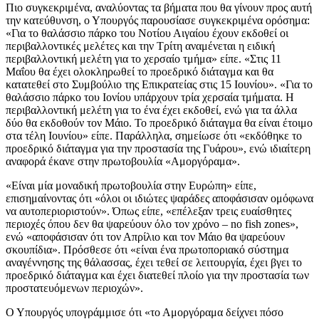
Πιο συγκεκριμένα, αναλύοντας τα βήματα που θα γίνουν προς αυτή
την κατεύθυνση, ο Υπουργός παρουσίασε συγκεκριμένα ορόσημα:
«Για το θαλάσσιο πάρκο του Νοτίου Αιγαίου έχουν εκδοθεί οι
περιβαλλοντικές μελέτες και την Τρίτη αναμένεται η ειδική
περιβαλλοντική μελέτη για το χερσαίο τμήμα» είπε. «Στις 11
Μαΐου θα έχει ολοκληρωθεί το προεδρικό διάταγμα και θα
κατατεθεί στο Συμβούλιο της Επικρατείας στις 15 Ιουνίου». «Για το
θαλάσσιο πάρκο του Ιονίου υπάρχουν τρία χερσαία τμήματα. Η
περιβαλλοντική μελέτη για το ένα έχει εκδοθεί, ενώ για τα άλλα
δύο θα εκδοθούν τον Μάιο. Το προεδρικό διάταγμα θα είναι έτοιμο
στα τέλη Ιουνίου» είπε. Παράλληλα, σημείωσε ότι «εκδόθηκε το
προεδρικό διάταγμα για την προστασία της Γυάρου», ενώ ιδιαίτερη
αναφορά έκανε στην πρωτοβουλία «Αμοργόραμα».
«Είναι μία μοναδική πρωτοβουλία στην Ευρώπη» είπε,
επισημαίνοντας ότι «όλοι οι ιδιώτες ψαράδες αποφάσισαν ομόφωνα
να αυτοπεριοριστούν». Όπως είπε, «επέλεξαν τρεις ευαίσθητες
περιοχές όπου δεν θα ψαρεύουν όλο τον χρόνο – no fish zones»,
ενώ «αποφάσισαν ότι τον Απρίλιο και τον Μάιο θα ψαρεύουν
σκουπίδια». Πρόσθεσε ότι «είναι ένα πρωτοποριακό σύστημα
αναγέννησης της θάλασσας, έχει τεθεί σε λειτουργία, έχει βγει το
προεδρικό διάταγμα και έχει διατεθεί πλοίο για την προστασία των
προστατευόμενων περιοχών».
Ο Υπουργός υπογράμμισε ότι «το Αμοργόραμα δείχνει πόσο