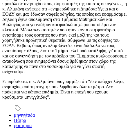
προκάλεσε ανησυχία στους συμφοιτητές της και στις οικογένειες, η
κ. Αλμπάνη ανέφερε ότι «ενημερώθηκε η Δημόσια Υγεία και ο
ΕΟΔΥ και μας έδωσαν σαφείς οδηγίες, τις οποίες και εφαρμόσαμε.
Δηλαδή έγινε απολύμανση στα Τμήματα Μαθηματικών και
Βιολογίας που γειτνιάζουν και φυσικά οι χώροι αυτοί έμειναν
κλειστοί. Μέσω των φοιτητών που ήταν κοντά στη φοιτήτρια
εντοπίσαμε τους φοιτητές που ήταν εκεί μαζί της και τους
χορηγήθηκε προληπτική θεραπεία, σύμφωνα με τις οδηγίες του
ΕΟΔΥ. Βέβαια, όπως αντιλαμβάνεστε είναι δύσκολο να τους
εντοπίσουμε όλους, διότι το Τμήμα τελεί υπό κατάληψη, γι’ αυτό
και σε συνεννόηση με τον πρόεδρο του Τμήματος κυκλοφορήσαμε
ανακοίνωση που ενημερώνει όσους βρέθηκαν στον χώρο της
κατάληψης να πάνε στο νοσοκομείο για να γίνει σωστή
ανίχνευση».
Επιπρόσθετα, η κ. Αλμπάνη υπογραμμίζει ότι “δεν υπάρχει λόγος
ανησυχίας από τη στιγμή που ελήφθησαν όλα τα μέτρα. Δεν
πρόκειται για κάποια επιδημία. Είναι η εποχή που έχουμε
κρούσματα μηνιγγίτιδας”.
μηνιγγίτιδα
Πάτρα
φοιτήτρια