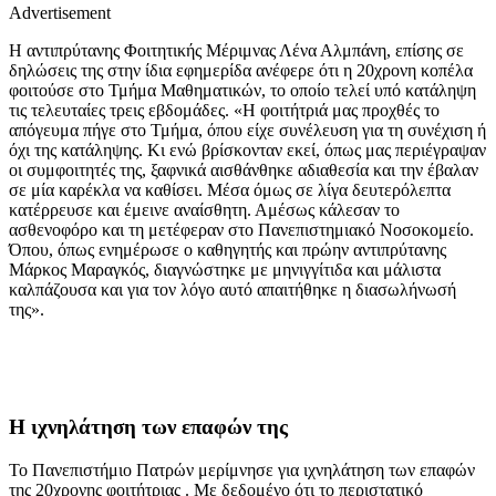
Advertisement
Η αντιπρύτανης Φοιτητικής Μέριμνας Λένα Αλμπάνη, επίσης σε
δηλώσεις της στην ίδια εφημερίδα ανέφερε ότι η 20χρονη κοπέλα
φοιτούσε στο Τμήμα Μαθηματικών, το οποίο τελεί υπό κατάληψη
τις τελευταίες τρεις εβδομάδες. «Η φοιτήτριά μας προχθές το
απόγευμα πήγε στο Τμήμα, όπου είχε συνέλευση για τη συνέχιση ή
όχι της κατάληψης. Κι ενώ βρίσκονταν εκεί, όπως μας περιέγραψαν
οι συμφοιτητές της, ξαφνικά αισθάνθηκε αδιαθεσία και την έβαλαν
σε μία καρέκλα να καθίσει. Μέσα όμως σε λίγα δευτερόλεπτα
κατέρρευσε και έμεινε αναίσθητη. Αμέσως κάλεσαν το
ασθενοφόρο και τη μετέφεραν στο Πανεπιστημιακό Νοσοκομείο.
Όπου, όπως ενημέρωσε ο καθηγητής και πρώην αντιπρύτανης
Μάρκος Μαραγκός, διαγνώστηκε με μηνιγγίτιδα και μάλιστα
καλπάζουσα και για τον λόγο αυτό απαιτήθηκε η διασωλήνωσή
της».
Η ιχνηλάτηση των επαφών της
Το Πανεπιστήμιο Πατρών μερίμνησε για ιχνηλάτηση των επαφών
της 20χρονης φοιτήτριας . Με δεδομένο ότι το περιστατικό