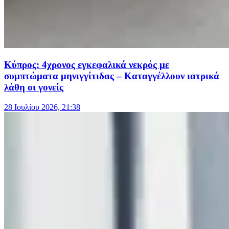
Κύπρος: 4χρονος εγκεφαλικά νεκρός με
συμπτώματα μηνιγγίτιδας – Καταγγέλλουν ιατρικά
λάθη οι γονείς
28 Ιουλίου 2026, 21:38