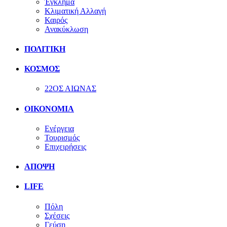
Έγκλημα
Κλιματική Αλλαγή
Καιρός
Ανακύκλωση
ΠΟΛΙΤΙΚΗ
ΚΟΣΜΟΣ
22ΟΣ ΑΙΩΝΑΣ
ΟΙΚΟΝΟΜΙΑ
Ενέργεια
Τουρισμός
Επιχειρήσεις
ΑΠΟΨΗ
LIFE
Πόλη
Σχέσεις
Γεύση