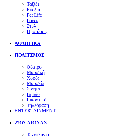
Ταξίδι
Ευεξία
Pet Life
Γονείς
Στυλ
Προτάσεις
ΑΘΛΗΤΙΚΑ
ΠΟΛΙΤΣΜΟΣ
Θέατρο
Μουσική
Χορός
Μουσεία
Σινεμά
Βιβλίο
Εικαστικά
Τηλεόραση
ENTERTAINMENT
22ΟΣ ΑΙΩΝΑΣ
Τεχνολογία