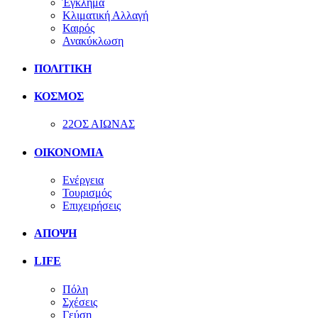
Έγκλημα
Κλιματική Αλλαγή
Καιρός
Ανακύκλωση
ΠΟΛΙΤΙΚΗ
ΚΟΣΜΟΣ
22ΟΣ ΑΙΩΝΑΣ
ΟΙΚΟΝΟΜΙΑ
Ενέργεια
Τουρισμός
Επιχειρήσεις
ΑΠΟΨΗ
LIFE
Πόλη
Σχέσεις
Γεύση