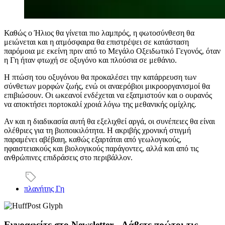
Καθώς ο Ήλιος θα γίνεται πιο λαμπρός, η φωτοσύνθεση θα
μειώνεται και η ατμόσφαιρα θα επιστρέψει σε κατάσταση
παρόμοια με εκείνη πριν από το Μεγάλο Οξειδωτικό Γεγονός, όταν
η Γη ήταν φτωχή σε οξυγόνο και πλούσια σε μεθάνιο.
Η πτώση του οξυγόνου θα προκαλέσει την κατάρρευση των
σύνθετων μορφών ζωής, ενώ οι αναερόβιοι μικροοργανισμοί θα
επιβιώσουν. Οι ωκεανοί ενδέχεται να εξατμιστούν και ο ουρανός
να αποκτήσει πορτοκαλί χροιά λόγω της μεθανικής ομίχλης.
Αν και η διαδικασία αυτή θα εξελιχθεί αργά, οι συνέπειες θα είναι
ολέθριες για τη βιοποικιλότητα. Η ακριβής χρονική στιγμή
παραμένει αβέβαιη, καθώς εξαρτάται από γεωλογικούς,
ηφαιστειακούς και βιολογικούς παράγοντες, αλλά και από τις
ανθρώπινες επιδράσεις στο περιβάλλον.
πλανήτης Γη
Εγγραφείτε στο Newsletter - Λάβετε πρώτοι τις