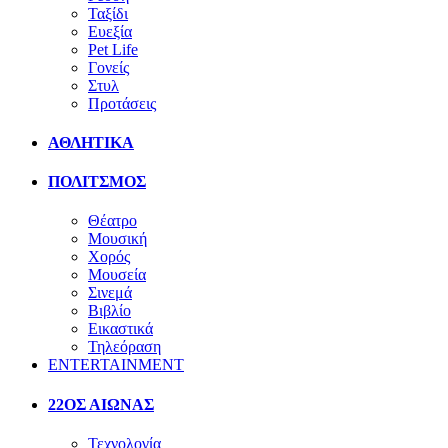
Ταξίδι
Ευεξία
Pet Life
Γονείς
Στυλ
Προτάσεις
ΑΘΛΗΤΙΚΑ
ΠΟΛΙΤΣΜΟΣ
Θέατρο
Μουσική
Χορός
Μουσεία
Σινεμά
Βιβλίο
Εικαστικά
Τηλεόραση
ENTERTAINMENT
22ΟΣ ΑΙΩΝΑΣ
Τεχνολογία