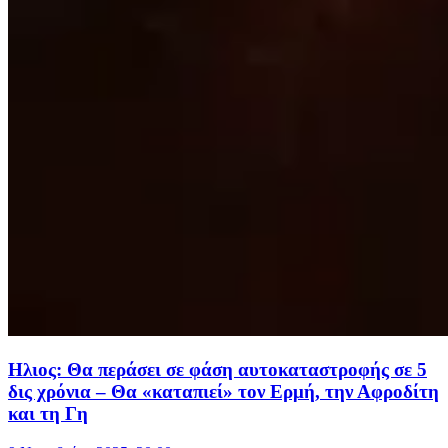
Ηλιος: Θα περάσει σε φάση αυτοκαταστροφής σε 5
δις χρόνια – Θα «καταπιεί» τον Ερμή, την Αφροδίτη
και τη Γη