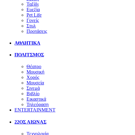
Ταξίδι
Ευεξία
Pet Life
Γονείς
Στυλ
Προτάσεις
ΑΘΛΗΤΙΚΑ
ΠΟΛΙΤΣΜΟΣ
Θέατρο
Μουσική
Χορός
Μουσεία
Σινεμά
Βιβλίο
Εικαστικά
Τηλεόραση
ENTERTAINMENT
22ΟΣ ΑΙΩΝΑΣ
Τεχνολογία