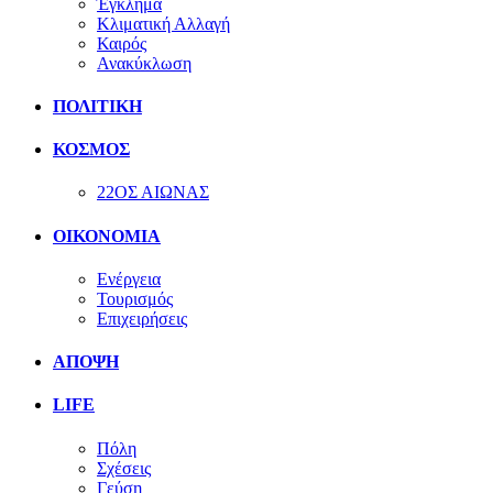
Έγκλημα
Κλιματική Αλλαγή
Καιρός
Ανακύκλωση
ΠΟΛΙΤΙΚΗ
ΚΟΣΜΟΣ
22ΟΣ ΑΙΩΝΑΣ
ΟΙΚΟΝΟΜΙΑ
Ενέργεια
Τουρισμός
Επιχειρήσεις
ΑΠΟΨΗ
LIFE
Πόλη
Σχέσεις
Γεύση