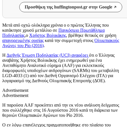
Προσθήκη της huffingtonpost.gr στην Google
Μετά από οχτώ ολόκληρα χρόνια ο ο πρώτος Έλληνας που
κατάκτησε χρυσό μετάλλιο σε
Παγκόσμιο Πρωτάθλημα
Ποδηλασίας
,ο
Χρήστος Βολικάκης
, βρέθηκε θετικός σε χρήση
απαγορευμένης ουσίας
κατά την συμμετοχή στους
Ολυμπιακούς
Αγώνες του Ρίο (2016)
.
Η
Διεθνής Ένωση Ποδηλασίας (UCI) αναφέρει
ότι ο Έλληνας
αναβάτης Χρήστος Βολικάκης έχει ενημερωθεί για ένα
Ανεπιθύμητο Αναλυτικό εύρημα (AAF) για εκλεκτικούς
διαμορφωτές υποδοχέων ανδρογόνων (SARMs) του μεταβολίτη
LGD-4033 (1) από τον Διεθνή Οργανισμό Ελέγχου (ITA) για
λογαριασμό της Διεθνούς Ολυμπιακής Επιτροπής (ΔΟΕ).
Advertisement
Advertisement
Η παρούσα AAF προκύπτει από την εκ νέου ανάλυση δείγματος
που συλλέχθηκε στις 16 Αυγούστου 2016 κατά τη διάρκεια των
θερινών Ολυμπιακών Αγώνων του Ρίο 2016.
Ο εν λόγω επανέλεγχος πραγματοποιήθηκε στο πλαίσιο του