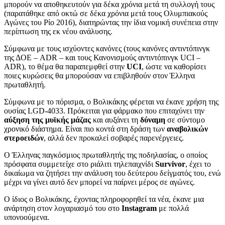
μπορούν να αποθηκευτούν για δέκα χρόνια μετά τη συλλογή τους
(παρατάθηκε από οκτώ σε δέκα χρόνια μετά τους Ολυμπιακούς
Αγώνες του Ρίο 2016), διατηρώντας την ίδια νομική συνέπεια στην
περίπτωση της εκ νέου ανάλυσης.
Σύμφωνα με τους ισχύοντες κανόνες (τους κανόνες αντιντόπινγκ
της ΔΟΕ – ADR – και τους Κανονισμούς αντιντόπινγκ UCI –
ADR), το θέμα θα παραπεμφθεί στην
UCI
, ώστε να καθορίσει
ποιες κυρώσεις θα μπορούσαν να επιβληθούν στον Έλληνα
πρωταθλητή.
Σύμφωνα με το πόρισμα, ο Βολικάκης φέρεται να έκανε χρήση της
ουσίας LGD-4033. Πρόκειται για φάρμακο που επιταχύνει την
αύξηση της μυϊκής μάζας
και αυξάνει τη
δύναμη
σε σύντομο
χρονικό διάστημα. Είναι πιο κοντά στη δράση των
αναβολικών
στεροειδών
, αλλά δεν προκαλεί σοβαρές παρενέργειες.
Ο Έλληνας παγκόσμιος πρωταθλητής της ποδηλασίας, ο οποίος
πρόσφατα συμμετείχε στο ριάλιτι τηλεπαιχνίδι
Survivor
, έχει το
δικαίωμα να ζητήσει την ανάλυση του δεύτερου δείγματός του, ενώ
μέχρι να γίνει αυτό δεν μπορεί να παίρνει μέρος σε αγώνες.
Ο ίδιος ο Βολικάκης, έχοντας πληροφορηθεί τα νέα, έκανε μια
ανάρτηση στον λογαριασμό του στο
Instagram
με πολλά
υπονοούμενα.