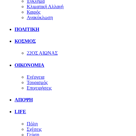
Έγκλημα
Κλιματική Αλλαγή
Καιρός
Ανακύκλωση
ΠΟΛΙΤΙΚΗ
ΚΟΣΜΟΣ
22ΟΣ ΑΙΩΝΑΣ
ΟΙΚΟΝΟΜΙΑ
Ενέργεια
Τουρισμός
Επιχειρήσεις
ΑΠΟΨΗ
LIFE
Πόλη
Σχέσεις
Γεύση