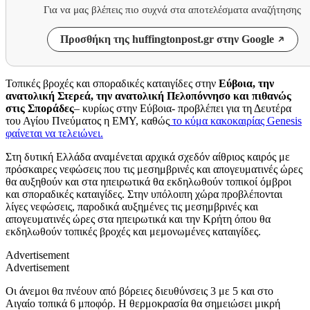
Για να μας βλέπεις πιο συχνά στα αποτελέσματα αναζήτησης
Προσθήκη της huffingtonpost.gr στην Google
Τοπικές βροχές και σποραδικές καταιγίδες στην
Εύβοια, την
ανατολική Στερεά, την ανατολική Πελοπόννησο και πιθανώς
στις Σποράδες
– κυρίως στην Εύβοια- προβλέπει για τη Δευτέρα
του Αγίου Πνεύματος η ΕΜΥ, καθώς
το κύμα κακοκαιρίας
Genesis
φαίνεται να τελειώνει.
Στη δυτική Ελλάδα αναμένεται αρχικά σχεδόν αίθριος καιρός με
πρόσκαιρες νεφώσεις που τις μεσημβρινές και απογευματινές ώρες
θα αυξηθούν και στα ηπειρωτικά θα εκδηλωθούν τοπικοί όμβροι
και σποραδικές καταιγίδες. Στην υπόλοιπη χώρα προβλέπονται
λίγες νεφώσεις, παροδικά αυξημένες τις μεσημβρινές και
απογευματινές ώρες στα ηπειρωτικά και την Κρήτη όπου θα
εκδηλωθούν τοπικές βροχές και μεμονωμένες καταιγίδες.
Advertisement
Advertisement
Οι άνεμοι θα πνέουν από βόρειες διευθύνσεις 3 με 5 και στο
Αιγαίο τοπικά 6 μποφόρ. Η θερμοκρασία θα σημειώσει μικρή