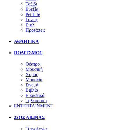
Ταξίδι
Ευεξία
Pet Life
Γονείς
Στυλ
Προτάσεις
ΑΘΛΗΤΙΚΑ
ΠΟΛΙΤΣΜΟΣ
Θέατρο
Μουσική
Χορός
Μουσεία
Σινεμά
Βιβλίο
Εικαστικά
Τηλεόραση
ENTERTAINMENT
22ΟΣ ΑΙΩΝΑΣ
Τεχνολογία