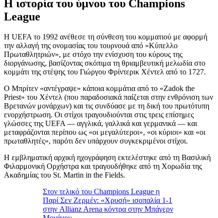
Η ιστορία του ύμνου του Champions
League
Η UEFA το 1992 ανέθεσε τη σύνθεση του κομματιού με αφορμή
την αλλαγή της ονομασίας του τουρνουά από «Κύπελλο
Πρωταθλητριών», με στόχο την ενίσχυση του κύρους της
διοργάνωσης, βασίζοντας σκόπιμα τη θριαμβευτική μελωδία στο
κομμάτι της στέψης του Γιώργου Φρίντερικ Χέντελ από το 1727.
Ο Μπρίτεν «αντέγραψε» κάποια κομμάτια από το «Zadok the
Priest» του Χέντελ (που παραδοσιακά παίζεται στην ενθρόνιση των
Βρετανών μονάρχων) και τις συνδύασε με τη δική του πρωτότυπη
ενορχήστρωση. Οι στίχοι τραγουδιούνται στις τρεις επίσημες
γλώσσες της UEFA — αγγλικά, γαλλικά και γερμανικά — και
μεταφράζονται περίπου ως «οι μεγαλύτεροι», «οι κύριοι» και «οι
πρωταθλητές», παρότι δεν υπάρχουν συγκεκριμένοι στίχοι.
Η εμβληματική αρχική ηχογράφηση εκτελέστηκε από τη Βασιλική
Φιλαρμονική Ορχήστρα και τραγουδήθηκε από τη Χορωδία της
Ακαδημίας του St. Martin in the Fields.
Στον τελικό του Champions League η
Παρί Σεν Ζερμέν: «Χρυσή» ισοπαλία 1-1
στην Allianz Arena κόντρα στην Μπάγερν
Μονάχου