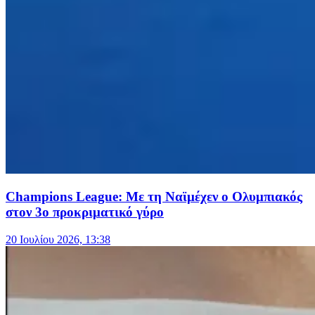
Champions League: Με τη Ναϊμέχεν ο Ολυμπιακός
στον 3ο προκριματικό γύρο
20 Ιουλίου 2026, 13:38