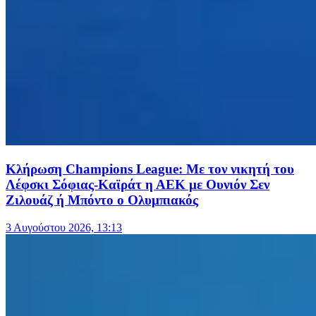
Κλήρωση Champions League: Με τον νικητή του
Λέφσκι Σόφιας-Καϊράτ η ΑΕΚ με Ουνιόν Σεν
Ζιλουάζ ή Μπόντο ο Ολυμπιακός
3 Αυγούστου 2026, 13:13