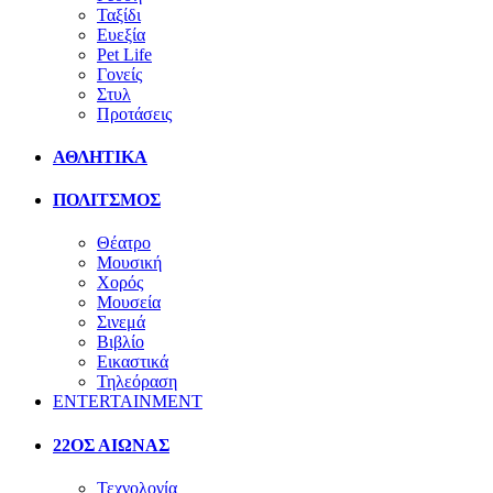
Ταξίδι
Ευεξία
Pet Life
Γονείς
Στυλ
Προτάσεις
ΑΘΛΗΤΙΚΑ
ΠΟΛΙΤΣΜΟΣ
Θέατρο
Μουσική
Χορός
Μουσεία
Σινεμά
Βιβλίο
Εικαστικά
Τηλεόραση
ENTERTAINMENT
22ΟΣ ΑΙΩΝΑΣ
Τεχνολογία