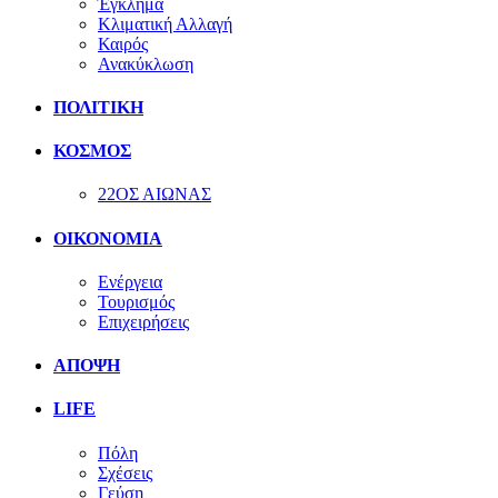
Έγκλημα
Κλιματική Αλλαγή
Καιρός
Ανακύκλωση
ΠΟΛΙΤΙΚΗ
ΚΟΣΜΟΣ
22ΟΣ ΑΙΩΝΑΣ
ΟΙΚΟΝΟΜΙΑ
Ενέργεια
Τουρισμός
Επιχειρήσεις
ΑΠΟΨΗ
LIFE
Πόλη
Σχέσεις
Γεύση