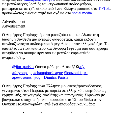
τις μεγαλύτερες βραδιές του ευρωπαϊκού ποδοσφαίρου,
μετατράπηκε σε ζεϊμπέκικο από έναν Έλληνα μουσικό στο
TikTok
,
προκαλώντας ενθουσιασμό και σχόλια στα
social media
.
Advertisement
Advertisement
Ο Δημήτρης Παρίσης πήρε το μπουζούκι του και έδωσε στη
διάσημη σύνθεση μια εντελώς διαφορετική, λαϊκή εκδοχή,
συνδυάζοντας το ποδοσφαιρικό μεγαλείο με τον ελληνικό ήχο. Το
αποτέλεσμα είναι ιδιαίτερο και σίγουρα ξεφεύγει από όσα έχουμε
συνηθίσει να ακούμε πριν από τις μεγάλες ευρωπαϊκές
αναμετρήσεις.
@jim_parishs
Ουέφα μάθε μπαλίτσα😎⚽️
#fy
#foryoupagе
#championsleague
#bouzoukia
♬
πρωτότυπος ήχος – Dimitris Parisis
Ο Δημήτρης Παρίσης είναι Έλληνας μουσικός/τραγουδοποιός,
γεννημένος στον Πειραιά, με πορεία σε ελληνικό ρεπερτόριο ως
ερμηνευτής, στιχουργός, συνθέτης και παραγωγός. Σύμφωνα με
βιογραφικά στοιχεία, έμαθε μπουζούκι στα 15 του δίπλα στον
Θανάση Πολυκανδριώτη, ενώ έχει σπουδάσει και κιθάρα.