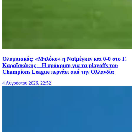
Ολυμπιακός: «Μπλόκο» η Ναϊμέγκεν και 0-0 στο Γ.
Καραϊσκάκης – Η πρόκριση για τα playoffs του
Champions League περνάει από την Ολλανδία
4 Αυγούστου 2026, 22:52