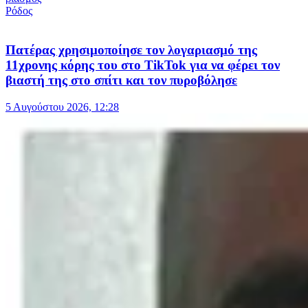
Ρόδος
Πατέρας χρησιμοποίησε τον λογαριασμό της
11χρονης κόρης του στο TikTok για να φέρει τον
βιαστή της στο σπίτι και τον πυροβόλησε
5 Αυγούστου 2026, 12:28