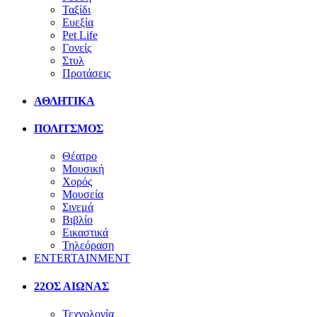
Ταξίδι
Ευεξία
Pet Life
Γονείς
Στυλ
Προτάσεις
ΑΘΛΗΤΙΚΑ
ΠΟΛΙΤΣΜΟΣ
Θέατρο
Μουσική
Χορός
Μουσεία
Σινεμά
Βιβλίο
Εικαστικά
Τηλεόραση
ENTERTAINMENT
22ΟΣ ΑΙΩΝΑΣ
Τεχνολογία