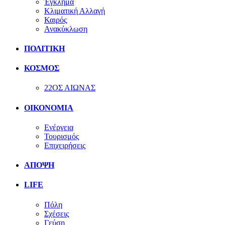
Έγκλημα
Κλιματική Αλλαγή
Καιρός
Ανακύκλωση
ΠΟΛΙΤΙΚΗ
ΚΟΣΜΟΣ
22ΟΣ ΑΙΩΝΑΣ
ΟΙΚΟΝΟΜΙΑ
Ενέργεια
Τουρισμός
Επιχειρήσεις
ΑΠΟΨΗ
LIFE
Πόλη
Σχέσεις
Γεύση