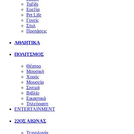
Ταξίδι
Ευεξία
Pet Life
Γονείς
Στυλ
Προτάσεις
ΑΘΛΗΤΙΚΑ
ΠΟΛΙΤΣΜΟΣ
Θέατρο
Μουσική
Χορός
Μουσεία
Σινεμά
Βιβλίο
Εικαστικά
Τηλεόραση
ENTERTAINMENT
22ΟΣ ΑΙΩΝΑΣ
Τεχνολογία