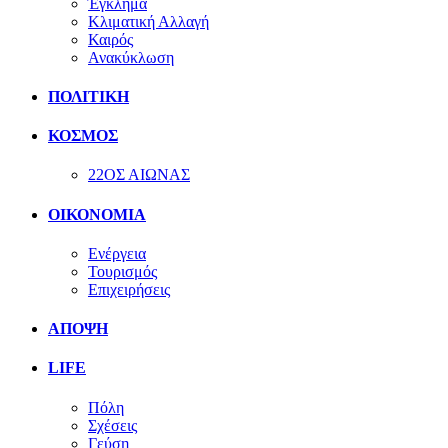
Έγκλημα
Κλιματική Αλλαγή
Καιρός
Ανακύκλωση
ΠΟΛΙΤΙΚΗ
ΚΟΣΜΟΣ
22ΟΣ ΑΙΩΝΑΣ
ΟΙΚΟΝΟΜΙΑ
Ενέργεια
Τουρισμός
Επιχειρήσεις
ΑΠΟΨΗ
LIFE
Πόλη
Σχέσεις
Γεύση