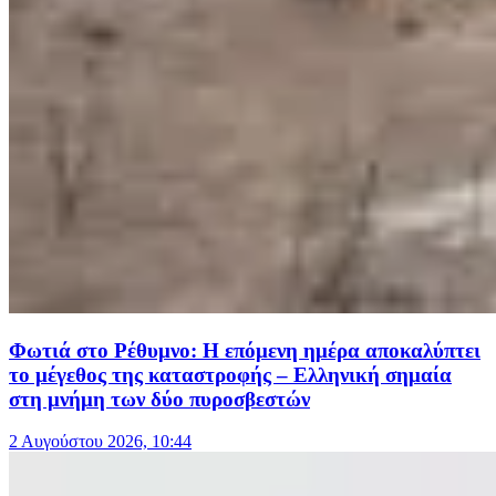
Φωτιά στο Ρέθυμνο: Η επόμενη ημέρα αποκαλύπτει
το μέγεθος της καταστροφής – Ελληνική σημαία
στη μνήμη των δύο πυροσβεστών
2 Αυγούστου 2026, 10:44