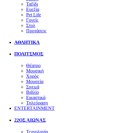
Ταξίδι
Ευεξία
Pet Life
Γονείς
Στυλ
Προτάσεις
ΑΘΛΗΤΙΚΑ
ΠΟΛΙΤΣΜΟΣ
Θέατρο
Μουσική
Χορός
Μουσεία
Σινεμά
Βιβλίο
Εικαστικά
Τηλεόραση
ENTERTAINMENT
22ΟΣ ΑΙΩΝΑΣ
Τεχνολογία