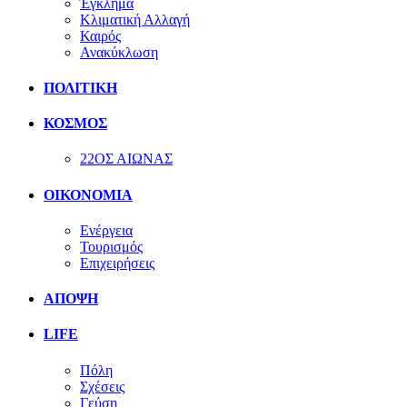
Έγκλημα
Κλιματική Αλλαγή
Καιρός
Ανακύκλωση
ΠΟΛΙΤΙΚΗ
ΚΟΣΜΟΣ
22ΟΣ ΑΙΩΝΑΣ
ΟΙΚΟΝΟΜΙΑ
Ενέργεια
Τουρισμός
Επιχειρήσεις
ΑΠΟΨΗ
LIFE
Πόλη
Σχέσεις
Γεύση