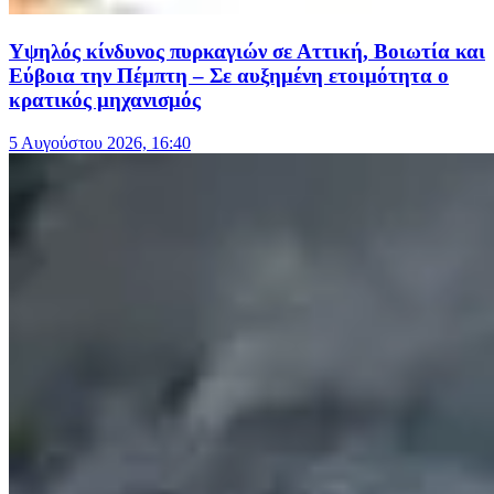
Υψηλός κίνδυνος πυρκαγιών σε Αττική, Βοιωτία και
Εύβοια την Πέμπτη – Σε αυξημένη ετοιμότητα ο
κρατικός μηχανισμός
5 Αυγούστου 2026, 16:40