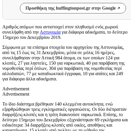
Προσθήκη της huffingtonpost.gr στην Google
Αριθμός ατόμων που αντιστοιχεί στον πληθυσμό ενός χωριού
συνελήφθη από την
Αστυνομία
για διάφορα αδικήματα, το δεύτερο
15ημερο του Δεκεμβρίου 2019.
Σύμφωνα με τα επίσημα στοιχεία του αρχηγείου της Αστυνομίας,
από τις 15 έως τις 31 Δεκεμβρίου, μέσα σε μόλις 16 ημέρες,
συνελήφθησαν στην Αττική 984 άτομα, εκ των οποίων 124 για
κλοπές, 27 για ληστείες, 150 για ναρκωτικά, 40 για παράβαση της
νομοθεσίας περί όπλων, 304 για παράβαση της νομοθεσίας περί
αλλοδαπών, 77 με καταδιωκτικά έγγραφα, 10 για απάτες και 249
για διάφορα άλλα αδικήματα.
Advertisement
Advertisement
Το ίδιο διάστημα βρέθηκαν 140 κλεμμένα αυτοκίνητα, ενώ
εξαρθρώθηκαν τρεις εγκληματικές οργανώσεις. Οι δύο διέπρατταν
διαρρήξεις-κλοπές και η τρίτη διακινούσε ναρκωτικά. Επίσης, το
δεύτερο 15ημερο του Δεκεμβρίου εξιχνιάστηκαν 69 εγκλήματα και
ειδικότερα: 34 διαρρήξεις-κλοπές από οικίες, αποθήκες και
καταστήματα, 15 κλοπές από πολίτες με τη μέθοδο της