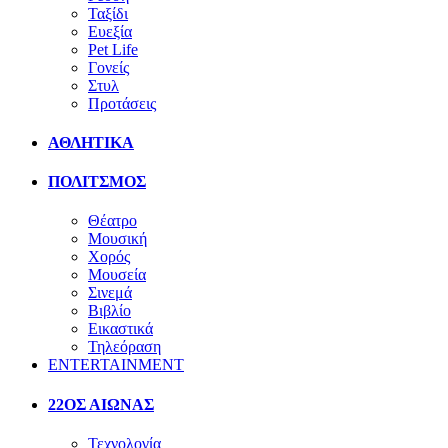
Ταξίδι
Ευεξία
Pet Life
Γονείς
Στυλ
Προτάσεις
ΑΘΛΗΤΙΚΑ
ΠΟΛΙΤΣΜΟΣ
Θέατρο
Μουσική
Χορός
Μουσεία
Σινεμά
Βιβλίο
Εικαστικά
Τηλεόραση
ENTERTAINMENT
22ΟΣ ΑΙΩΝΑΣ
Τεχνολογία