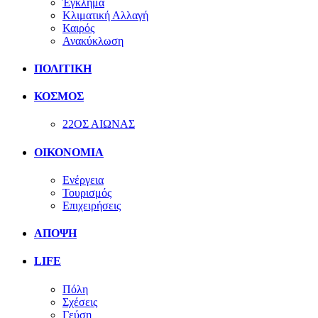
Έγκλημα
Κλιματική Αλλαγή
Καιρός
Ανακύκλωση
ΠΟΛΙΤΙΚΗ
ΚΟΣΜΟΣ
22ΟΣ ΑΙΩΝΑΣ
ΟΙΚΟΝΟΜΙΑ
Ενέργεια
Τουρισμός
Επιχειρήσεις
ΑΠΟΨΗ
LIFE
Πόλη
Σχέσεις
Γεύση