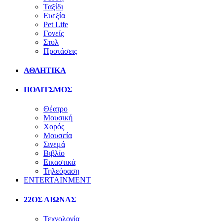
Ταξίδι
Ευεξία
Pet Life
Γονείς
Στυλ
Προτάσεις
ΑΘΛΗΤΙΚΑ
ΠΟΛΙΤΣΜΟΣ
Θέατρο
Μουσική
Χορός
Μουσεία
Σινεμά
Βιβλίο
Εικαστικά
Τηλεόραση
ENTERTAINMENT
22ΟΣ ΑΙΩΝΑΣ
Τεχνολογία