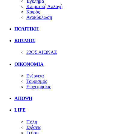
Έγκλημα
Κλιματική Αλλαγή
Καιρός
Ανακύκλωση
ΠΟΛΙΤΙΚΗ
ΚΟΣΜΟΣ
22ΟΣ ΑΙΩΝΑΣ
ΟΙΚΟΝΟΜΙΑ
Ενέργεια
Τουρισμός
Επιχειρήσεις
ΑΠΟΨΗ
LIFE
Πόλη
Σχέσεις
Γεύση