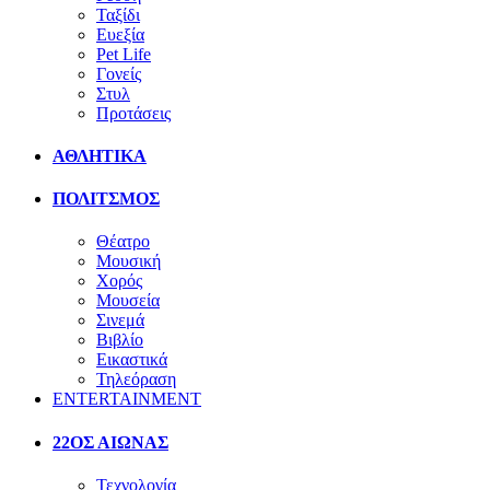
Ταξίδι
Ευεξία
Pet Life
Γονείς
Στυλ
Προτάσεις
ΑΘΛΗΤΙΚΑ
ΠΟΛΙΤΣΜΟΣ
Θέατρο
Μουσική
Χορός
Μουσεία
Σινεμά
Βιβλίο
Εικαστικά
Τηλεόραση
ENTERTAINMENT
22ΟΣ ΑΙΩΝΑΣ
Τεχνολογία