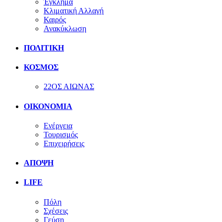
Έγκλημα
Κλιματική Αλλαγή
Καιρός
Ανακύκλωση
ΠΟΛΙΤΙΚΗ
ΚΟΣΜΟΣ
22ΟΣ ΑΙΩΝΑΣ
ΟΙΚΟΝΟΜΙΑ
Ενέργεια
Τουρισμός
Επιχειρήσεις
ΑΠΟΨΗ
LIFE
Πόλη
Σχέσεις
Γεύση