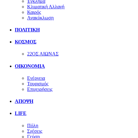
Έγκλημα
Κλιματική Αλλαγή
Καιρός
Ανακύκλωση
ΠΟΛΙΤΙΚΗ
ΚΟΣΜΟΣ
22ΟΣ ΑΙΩΝΑΣ
ΟΙΚΟΝΟΜΙΑ
Ενέργεια
Τουρισμός
Επιχειρήσεις
ΑΠΟΨΗ
LIFE
Πόλη
Σχέσεις
Γεύση