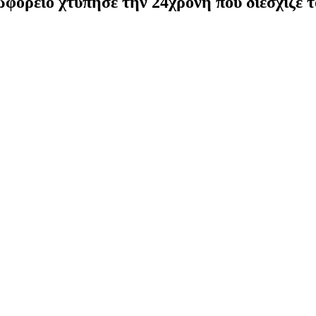
φορείο χτύπησε την 24χρονη που διέσχιζε 