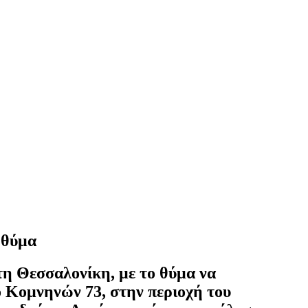
 θύμα
η Θεσσαλονίκη, με το θύμα να
δό Κομνηνών 73, στην περιοχή του