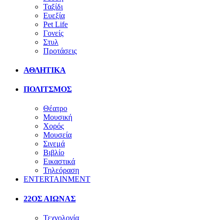
Ταξίδι
Ευεξία
Pet Life
Γονείς
Στυλ
Προτάσεις
ΑΘΛΗΤΙΚΑ
ΠΟΛΙΤΣΜΟΣ
Θέατρο
Μουσική
Χορός
Μουσεία
Σινεμά
Βιβλίο
Εικαστικά
Τηλεόραση
ENTERTAINMENT
22ΟΣ ΑΙΩΝΑΣ
Τεχνολογία