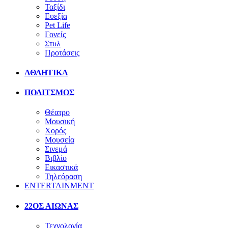
Ταξίδι
Ευεξία
Pet Life
Γονείς
Στυλ
Προτάσεις
ΑΘΛΗΤΙΚΑ
ΠΟΛΙΤΣΜΟΣ
Θέατρο
Μουσική
Χορός
Μουσεία
Σινεμά
Βιβλίο
Εικαστικά
Τηλεόραση
ENTERTAINMENT
22ΟΣ ΑΙΩΝΑΣ
Τεχνολογία