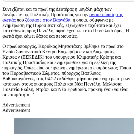
Συνεχίζεται και το πρωί της Δευτέρας η μεγάλη μάχη των
δυνάμεων της Πολιτικής Προστασίας για την
αντιμετώπιση της
φωτιάς
που
ξέσπασε στον Βαρνάβα,
η οποία, σύμφωνα με
ενημέρωση της Πυροσβεστικής, εξελίχθηκε ταχύτατα και έχει
κατεύθυνση προς Πεντέλη, αφού έχει μπει στο Πεντελικό όρος. Η
φωτιά έχει κάψει δάσος και περιουσίες.
Ο πρωθυπουργός, Κυριάκος Μητσοτάκης βρέθηκε το πρωί στο
Ενιαίο Συντονιστικό Κέντρο Επιχειρήσεων και Διαχείρισης
Κρίσεων (ΕΣΚΕΔΙΚ) του υπουργείου Κλιματικής Κρίσης και
Πολιτικής Προστασίας και ενημερώθηκε για τη εξέλιξη της
πυρκαγιάς.
Όπως είπε σε πρωινή ενημέρωση ο εκπρόσωπος Τύπου
του Πυροσβεστικού Σώματος, πύραρχος Βασίλειος
Βαθρακογιάννης,
στις 04:52 εκδόθηκε μήνυμα για ενημέρωση των
κατοίκων στους οικισμούς Παλιά και Νέα Πεντέλη, Μελίσσια,
Πολιτεία Εκάλη, Ντράφι και Νέα Ερυθραία, προκειμένου να είναι
σε ετοιμότητα. ′
Advertisement
Advertisement