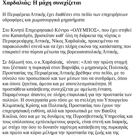
Χαρδαλιάς: Η μάχη συνεχίζεται
Η Περιφέρεια Αττικής έχει διαθέσει στο πεδίο των επιχειρήσεων
υδροφόρες και χωματουργικά μηχανήματα
Στο Κινητό Επιχειρησιακό Κέντρο «ΟΛΥΜΠΟΣ», που έχει στηθεί
στο Καπανδρίτι, βρισκόταν καθ′ όλη τη διάρκεια της νύχτας ο
Περιφερειάρχης Αττικής, Νίκος Χαρδαλιάς, προκειμένου να
παρακολουθεί στενά και να έχει πλήρη εικόνα της κατάστασης που
επικρατεί στα πύρινα μέτωπα της βορειοανατολικής Αττικής.
Σε δήλωσή του, ο κ.Χαρδαλιάς, τόνισε: «Από την πρώτη στιγμή
που ξέσπασε η πυρκαγιά στον Βαρνάβα, ο μηχανισμός Πολιτικής
Προστασίας της Περιφέρειας Αττικής βρέθηκε στο πεδίο, με το
σύνολο του προσωπικού και των μέσων του να συνδράμει, όπου
και όποτε ζητείται, άμεσα και με αποτελεσματικότητα. Η
προσπάθεια κατάσβεσης συνεχίζεται με αμείωτη ένταση.
Παραμένουμε άπαντες σε πλήρη επιφυλακή για την προστασία των
πολιτών. Η συνεργασία μου τόσο με τα στελέχη του Υπουργείου
Κλιματικής Κρίσης και Πολιτικής Προστασίας που έχουν την
επιχειρησιακή ευθύνη, αλλά και προσωπικά με τον Βασίλη
Κικίλια, όσο και με τις δυνάμεις της Πυροσβεστικής Υπηρεσίας και
τους υπόλοιπους εμπλεκόμενους φορείς, είναι στενή και διαρκής,
με στόχο την όσο το δυνατόν ταχύτερη κατάσβεση της πυρκαγιάς
και πρώτο και κύριο μέλημα την προστασία της ζωής και της