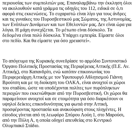
περιουσίας των συμπολιτών μας. Επαναλαμβάνω την έκκληση όλοι
να ακολουθούν κατά γράμμα τις οδηγίες του 112, ειδικά σε ό,τι
αφορά στις εκκενώσεις. Το ευχαριστώ είναι λίγο για τους άνδρες
και τις γυναίκες του Πυροσβεστικού μας Σώματος, της Αστυνομίας,
των Ενόπλων Δυνάμεων και των Εθελοντών μας. Δεν είναι ώρα για
λόγια. Η μάχη συνεχίζεται. Το μέτωπο είναι δύσκολο. Τα
δεδομένα είναι πολύ δύσκολα. Υπάρχει εμπειρία. Είμαστε όλοι
στο πεδίο. Και θα είμαστε για όσο χρειαστεί».
Το απόγευμα της Κυριακής συνεδρίασε το αρμόδιο Συντονιστικό
Όργανο Πολιτικής Προστασίας της Περιφέρειας Αττικής (Π.Ε. Αν.
Αττικής), στο Καπανδρίτι, ενώ κατόπιν επικοινωνίας του
Περιφερειάρχη Αττικής με τον Υφυπουργό Αθλητισμού Γιάννη
Βρούτση και με τη διοίκηση του ΟΑΚΑ, είναι ανοιχτοί οι χώροι
του σταδίου, ώστε να υποδέχονται πολίτες των πυρόπληκτων
περιοχών που εκκενώθηκαν από την Πυροσβεστική. Οι χώροι θα
παραμείνουν ανοιχτοί και σε ετοιμότητα για όσο διαρκέσουν οι
υψηλοί δείκτες επικινδυνότητας για φωτιά στην Αττική,
προσφέροντας προστασία και ανακούφιση στους πληγέντες. Η
είσοδος γίνεται από τη λεωφόρο Σπύρου Λούη 1, στο Μαρούσι,
από την Πύλη Α, η οποία οδηγεί απευθείας στο Κεντρικό
Ολυμπιακό Στάδιο.