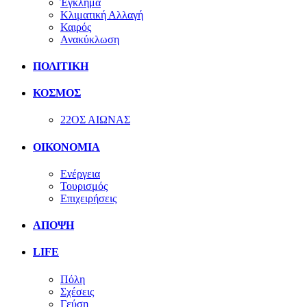
Έγκλημα
Κλιματική Αλλαγή
Καιρός
Ανακύκλωση
ΠΟΛΙΤΙΚΗ
ΚΟΣΜΟΣ
22ΟΣ ΑΙΩΝΑΣ
ΟΙΚΟΝΟΜΙΑ
Ενέργεια
Τουρισμός
Επιχειρήσεις
ΑΠΟΨΗ
LIFE
Πόλη
Σχέσεις
Γεύση