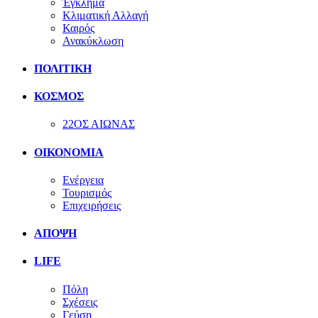
Έγκλημα
Κλιματική Αλλαγή
Καιρός
Ανακύκλωση
ΠΟΛΙΤΙΚΗ
ΚΟΣΜΟΣ
22ΟΣ ΑΙΩΝΑΣ
ΟΙΚΟΝΟΜΙΑ
Ενέργεια
Τουρισμός
Επιχειρήσεις
ΑΠΟΨΗ
LIFE
Πόλη
Σχέσεις
Γεύση