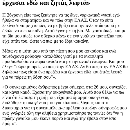
έρχεσαι εδώ και ζητάς λεφτά»
Η 26χρονη είπε πως ξεκίνησε να τις δίνει ναρκωτικά «γιατί εγώ
ήθελα να σταματήσω και να πάω στην ΕΛΑΣ. Όταν το είπα
ξεκίνησε να με χτυπάει, να με βρίζει και την τελευταία φορά με
έβαλε να πιω κοκαΐνη. Αυτό έγινε με τη βία. Με χαστούκιζε και με
τη βία μου πίεζε τον σβέρκο πάνω σε ένα γυάλινο τραπεζάκι που
είχε σπίτι του, ώστε να πιω με το ζόρι κοκαΐνη.
Μάτωνε η μύτη μου από την πίεση που μου ασκούσε και εγώ
ταυτόχρονα ρούφαγα καταλάθος γιατί με τα αναφιλητά
προσπαθούσα να πάρω ανάσα και με την ανάσα έπαιρνα. Και μου
έλεγε “τώρα μπορείς να πας στην ΕΛΑΣ. Αν θα πας στην ΕΛΑΣ θα
δηλώσω πως είσαι ένα πρεζάκι και έρχεσαι εδώ και ζητάς λεφτά
για να πάρεις τη δόση σου”».
«Ο συγκεκριμένος άνθρωπος μέχρι σήμερα, στα 26 μου, συνεχίζει
και κάνει κακό. Έχασα την οικογένειά μου. Αυτό που θέλω να πω
είναι ότι έφτιαξα τη ζωή μου, είχα μια όμορφη οικογένεια,
διαλύθηκε η οικογένειά μου για κάποιους λόγους και στο
δικαστήριο για τη συνεπιμέλεια-επιμέλεια ο πρώην σύντροφός μου
ενώ γνώριζε όλη την αλήθεια χρησιμοποίησε τις ταινίες ότι “να η
πρώην γυναίκα μου έκανε πορνό και εγώ την έβαλα στον ίσιο
δρόμο”.