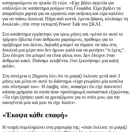
κατηγορούμενο σε ηλικία 16 ετών. «Είχε βάλει αγγελία για
υπάλληλο σε κατάστημα ρούχων στη Γλυφάδα. Είχα βγάλει τα
απαραίτητα χαρτιά για να εργαστώ σαν ανήλικη και είχα καλέσει
για να πιάσω δουλειά. Πήγα από κοντά, έμενα Δάφνη, κλείσαμε τη
δουλειά», είπε στην εκπομπή Power Talk του ΣΚΑΪ.
Στο κατάστημα εργάστηκε για τρεις μήνες και «μέσα σε αυτό το
τρίμηνο έβλεπα έναν άνθρωπο χαρούμενο, πρόθυμο για το
πρόβλημα του άλλου. Δηλαδή μπορεί να τύχαινε να πάω στη
δουλειά μια μέρα που δεν ήμουν καλά και να ρωτήσει “τι έχεις;”.
Σου έδειχνε ότι μπορεί να είναι φίλος σου. Δεν έδειχνε έναν
άνθρωπο κακό. Πιάναμε κουβέντα, έτσι ξεκινήσαμε μια καλή
φιλία».
Στη συνέχεια η 26χρονη λέει ότι το μαγαζί έκλεισε μετά από 3
μήνες και μέσα σε αυτό το διάστημα «είχα γνωρίσει μία κοπέλα
σαν σύντροφό του». Η έφηβη, τότε, αναφέρει ότι είχε δανειστεί
κάποια χρήματα τα οποία ήταν προπληρωμή ουσιαστικά εξηγώντας:
«Τα είχα ζητήσει γιατί τα χρειαζόμουν για το σπίτι μου, για την
οικογένειά μου και μου τα είχε δώσει».
«Έκοψα κάθε επαφή»
Η νεαρή συμπληρώνει στη μαρτυρία της: «όταν έκλεισε το μαγαζί