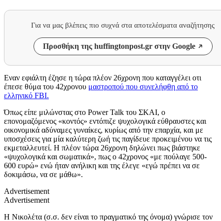
Για να μας βλέπεις πιο συχνά στα αποτελέσματα αναζήτησης
Προσθήκη της huffingtonpost.gr στην Google
Εναν εφιάλτη έζησε η τώρα πλέον 26χρονη που καταγγέλει οτι
έπεσε θύμα του 42χρονου
μαστροπού
που συνελήφθη από το
ελληνικό FBΙ.
Όπως είπε μιλώνστας στο Power Talk του ΣΚΑΙ, ο
επονομαζόμενος «κοντός» εντόπιζε ψυχολογικά εύθραυστες και
οικονομικά αδύναμες γυναίκες, κυρίως από την επαρχία, και με
υποσχέσεις για μία καλύτερη ζωή τις παγίδευε προκειμένου να τις
εκμεταλλευτεί. Η πλέον τώρα 26χρονη δηλώνει πως βιάστηκε
«ψυχολογικά και σωματικά», πως ο 42χρονος «με πούλαγε 500-
600 ευρώ» ενώ ήταν ανήλικη και της έλεγε «εγώ πρέπει να σε
δοκιμάσω, να σε μάθω».
Advertisement
Advertisement
Η Νικολέτα (σ.σ. δεν είναι το πραγματικό της όνομα) γνώρισε τον