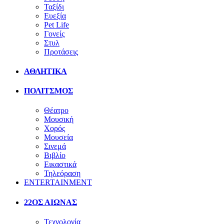
Ταξίδι
Ευεξία
Pet Life
Γονείς
Στυλ
Προτάσεις
ΑΘΛΗΤΙΚΑ
ΠΟΛΙΤΣΜΟΣ
Θέατρο
Μουσική
Χορός
Μουσεία
Σινεμά
Βιβλίο
Εικαστικά
Τηλεόραση
ENTERTAINMENT
22ΟΣ ΑΙΩΝΑΣ
Τεχνολογία