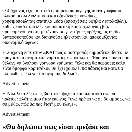
Ο 42χρονος είχε συστήσει εταιρεία παραγωγής πορνογραφικού
υλικού μέσω διαδικτύου και εξανάγκαζε γυναίκες,
χρησιμοποιώντας απατηλά μέσα (υποσχέσεις υψηλών απολαβών),
καθώς επίσης απειλές και σωματική και ψυχολογική βία,
προκειμένου να συμμετέχουν σε γενετήσιες πράξεις, τις οποίες
βιντεοσκοπούσε και διακινούσε ηλεκτρονικά, αποκομίζοντας
οικονομικό όφελος.
Η 26χρονη είπε στον ΣΚΑΙ πως ο μαστροπός δημοσίευε βίντεο με
πραγματικά ονοματεπώνυμα και με πρόσωπα. «Έπαιρνε παιδιά που
θέλανε να βγάλουν γρήγορα χρήματα. “έλα και θα περάσεις καλά,
είναι όμορφα κοριτσάκια, θα έχει χαβαλέ, θα πάρεις και κάτι, θα
πληρωθείς” έλεγε στα αγόρια», δήλωσε.
Advertisement
Η Νικολέτα λέει πως βιάστηκε ψυχικά και σωματικά ενώ «ο
πρώτος πελάτης μου ήταν εκείνος. “εγώ πρέπει να σε δοκιμάσω, να
σε μάθω, πώς θα πας έτσι” μου έλεγε».
Advertisement
«Θα δηλώσω πως είσαι πρεζάκι και