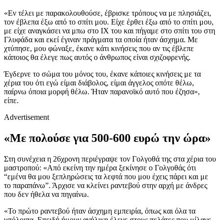
«Εν τέλει με παρακολουθούσε, έβρισκε τρόπους να με πλησιάζει,
τον έβλεπα έξω από το σπίτι μου. Είχε έρθει έξω από το σπίτι μου,
με είχε αναγκάσει να μπω στο ΙΧ του και πήγαμε στο σπίτι του στη
Γλυφάδα και εκεί έγιναν πράγματα τα οποία ήταν άσχημα. Με
χτύπησε, μου φώναξε, έκανε κάτι κινήσεις που αν τις έβλεπε
κάποιος θα έλεγε πως αυτός ο άνθρωπος είναι σχιζοφρενής.
Έγδερνε το σώμα του μόνος του, έκανε κάποιες κινήσεις με τα
χέρια του ότι εγώ είμαι διάβολος, είμαι άγγελος οπότε θέλω,
παίρνω όποια μορφή θέλω. Ήταν παρανοϊκό αυτό που έζησα»,
είπε.
Advertisement
«Με πολούσε για 500-600 ευρώ την ώρα»
Στη συνέχεια η 26χρονη περιέγραψε τον Γολγοθά της στα χέρια του
μαστροπού: «Από εκείνη την ημέρα ξεκίνησε ο Γολγοθάς ότι
“εμένα θα μου ξεπληρώσεις τα λεφτά που μου έχεις πάρει και με
το παραπάνω”. Άρχισε να κλείνει ραντεβού στην αρχή με άνδρες
που δεν ήθελα να πηγαίνω.
«Το πρώτο ραντεβού ήταν άσχημη εμπειρία, όπως και όλα τα
υπόλοιπα. Επειδή ήμουν ανήλικη έλεγε στους πελάτες που μίλαγε