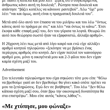
με πιάνει η κοπέλα και μου λέει “ξέρεις ότι ο συγκεκριμένος
άνθρωπος κάνει αυτή τη δουλειά;”. Ρώτησα ποια δουλειά και
απάντησε “βάζει κοπέλες να κάνουνε ραντεβού”. Λέω “όχι” μου
λέει “ναι και όμως, αυτή είναι η πραγματική δουλειά του”.
Μετά από όλο αυτό τον έπιασα να του μιλήσω και του λέω “όντως
κάνεις αυτό το πράγμα ρε συ;” και λέει “ναι όντως το κάνω”. Έτσι
έκοψα κάθε επαφή μαζί του, δεν του γύρισα τα λεφτά. Θεωρώ ότι
αυτό που θεώρησα σωστό ήταν να εξαφανιστώ, άλλαξα αριθμό».
Η 26χρονη λέει πως μετά από λίγο καιρό και ενώ είχε αλλάξει
αριθμό κινητού τηλεφώνου «ξεκίνησε να με βρίσκει ένας
περίεργος αριθμός στο κινητό. Δεν είχαν πολλοί τον καινούργιο
αριθμό μου, μόνο η οικογένειά μου και 2-3 φίλοι που δεν είχαν
καμία σχέση μαζί του.
Advertisement
Στο τελευταίο τηλεφώνημα που είχα σηκώσει τότε μου είπε “θέλω
να βρεθούμε γιατί αν δεν βρεθούμε θα γίνει κακό οπότε πρέπει να
μου τα ξεπληρώσεις. Εγώ δεν σε βοήθησα;”. Του λέω “Δεν θέλω
κάποια σχέση μαζί σου, όταν βρω την οικονομική δυνατότητα θα
στα επιστρέψω”. Μου είπε αυτός “κάνεις λάθος”».
«Με χτύπησε, μου φώναξε»