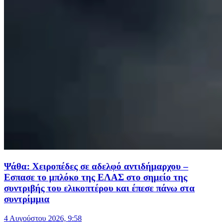
Ψάθα: Χειροπέδες σε αδελφό αντιδήμαρχου –
Εσπασε το μπλόκο της ΕΛΑΣ στο σημείο της
συντριβής του ελικοπτέρου και έπεσε πάνω στα
συντρίμμια
4 Αυγούστου 2026, 9:58