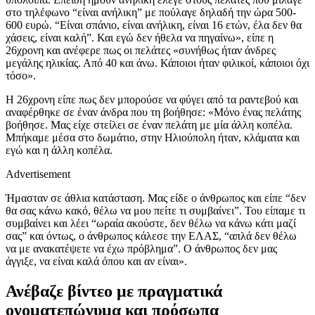
στο τηλέφωνο “είναι ανήλικη” με πούλαγε δηλαδή την ώρα 500-
600 ευρώ. “Είναι σπάνιο, είναι ανήλικη, είναι 16 ετών, έλα δεν θα
χάσεις, είναι καλή”. Και εγώ δεν ήθελα να πηγαίνω», είπε η
26χρονη και ανέφερε πως οι πελάτες «συνήθως ήταν άνδρες
μεγάλης ηλικίας. Από 40 και άνω. Κάποιοι ήταν φιλικοί, κάποιοι όχι
τόσο».
Η 26χρονη είπε πως δεν μπορούσε να φύγει από τα ραντεβού και
αναφέρθηκε σε έναν άνδρα που τη βοήθησε: «Μόνο ένας πελάτης
βοήθησε. Μας είχε στείλει σε έναν πελάτη με μία άλλη κοπέλα.
Μπήκαμε μέσα στο δωμάτιο, στην Ηλιούπολη ήταν, κλάματα και
εγώ και η άλλη κοπέλα.
Advertisement
Ήμασταν σε άθλια κατάσταση. Μας είδε ο άνθρωπος και είπε “δεν
θα σας κάνω κακό, θέλω να μου πείτε τι συμβαίνει”. Του είπαμε τι
συμβαίνει και λέει “ωραία ακούστε, δεν θέλω να κάνω κάτι μαζί
σας” και όντως, ο άνθρωπος κάλεσε την ΕΛΑΣ, “απλά δεν θέλω
να με ανακατέψετε να έχω πρόβλημα”. Ο άνθρωπος δεν μας
άγγιξε, να είναι καλά όπου και αν είναι».
Ανέβαζε βίντεο με πραγματικά
ονοματεπώνυμα και πρόσωπα