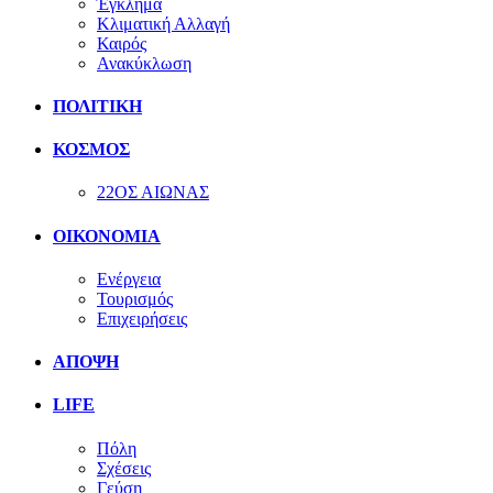
Έγκλημα
Κλιματική Αλλαγή
Καιρός
Ανακύκλωση
ΠΟΛΙΤΙΚΗ
ΚΟΣΜΟΣ
22ΟΣ ΑΙΩΝΑΣ
ΟΙΚΟΝΟΜΙΑ
Ενέργεια
Τουρισμός
Επιχειρήσεις
ΑΠΟΨΗ
LIFE
Πόλη
Σχέσεις
Γεύση