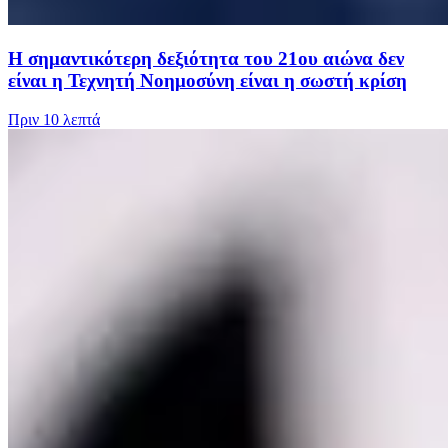
Η σημαντικότερη δεξιότητα του 21ου αιώνα δεν
είναι η Τεχνητή Νοημοσύνη είναι η σωστή κρίση
Πριν
10 λεπτά