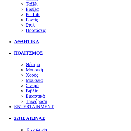
Ταξίδι
Ευεξία
Pet Life
Γονείς
Στυλ
Προτάσεις
ΑΘΛΗΤΙΚΑ
ΠΟΛΙΤΣΜΟΣ
Θέατρο
Μουσική
Χορός
Μουσεία
Σινεμά
Βιβλίο
Εικαστικά
Τηλεόραση
ENTERTAINMENT
22ΟΣ ΑΙΩΝΑΣ
Τεχνολογία