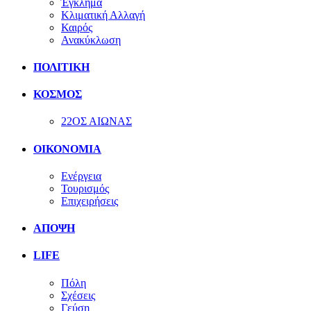
Έγκλημα
Κλιματική Αλλαγή
Καιρός
Ανακύκλωση
ΠΟΛΙΤΙΚΗ
ΚΟΣΜΟΣ
22ΟΣ ΑΙΩΝΑΣ
ΟΙΚΟΝΟΜΙΑ
Ενέργεια
Τουρισμός
Επιχειρήσεις
ΑΠΟΨΗ
LIFE
Πόλη
Σχέσεις
Γεύση