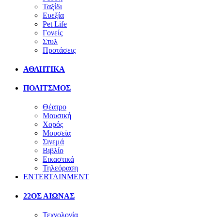
Ταξίδι
Ευεξία
Pet Life
Γονείς
Στυλ
Προτάσεις
ΑΘΛΗΤΙΚΑ
ΠΟΛΙΤΣΜΟΣ
Θέατρο
Μουσική
Χορός
Μουσεία
Σινεμά
Βιβλίο
Εικαστικά
Τηλεόραση
ENTERTAINMENT
22ΟΣ ΑΙΩΝΑΣ
Τεχνολογία