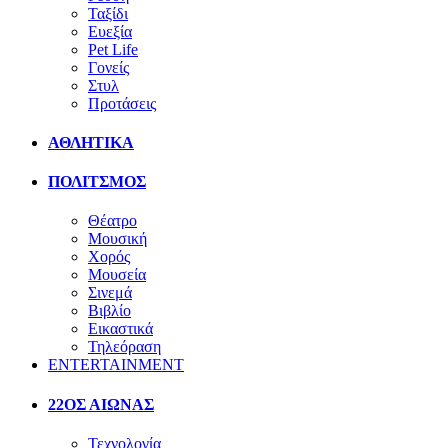
Ταξίδι
Ευεξία
Pet Life
Γονείς
Στυλ
Προτάσεις
ΑΘΛΗΤΙΚΑ
ΠΟΛΙΤΣΜΟΣ
Θέατρο
Μουσική
Χορός
Μουσεία
Σινεμά
Βιβλίο
Εικαστικά
Τηλεόραση
ENTERTAINMENT
22ΟΣ ΑΙΩΝΑΣ
Τεχνολογία