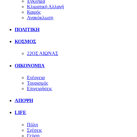
Έγκλημα
Κλιματική Αλλαγή
Καιρός
Ανακύκλωση
ΠΟΛΙΤΙΚΗ
ΚΟΣΜΟΣ
22ΟΣ ΑΙΩΝΑΣ
ΟΙΚΟΝΟΜΙΑ
Ενέργεια
Τουρισμός
Επιχειρήσεις
ΑΠΟΨΗ
LIFE
Πόλη
Σχέσεις
Γεύση