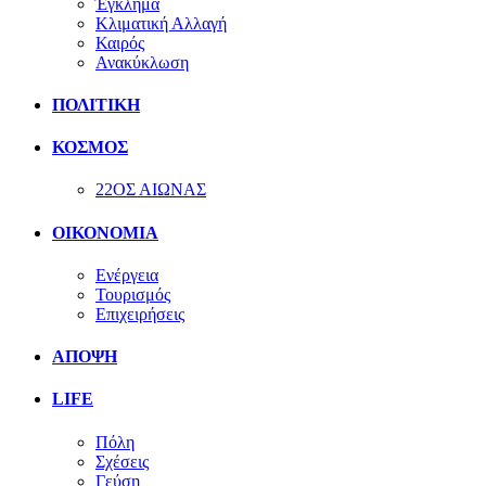
Έγκλημα
Κλιματική Αλλαγή
Καιρός
Ανακύκλωση
ΠΟΛΙΤΙΚΗ
ΚΟΣΜΟΣ
22ΟΣ ΑΙΩΝΑΣ
ΟΙΚΟΝΟΜΙΑ
Ενέργεια
Τουρισμός
Επιχειρήσεις
ΑΠΟΨΗ
LIFE
Πόλη
Σχέσεις
Γεύση