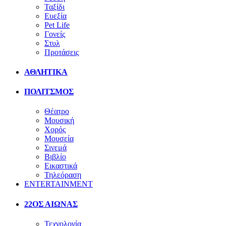
Ταξίδι
Ευεξία
Pet Life
Γονείς
Στυλ
Προτάσεις
ΑΘΛΗΤΙΚΑ
ΠΟΛΙΤΣΜΟΣ
Θέατρο
Μουσική
Χορός
Μουσεία
Σινεμά
Βιβλίο
Εικαστικά
Τηλεόραση
ENTERTAINMENT
22ΟΣ ΑΙΩΝΑΣ
Τεχνολογία