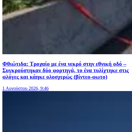
Φθιώτιδα: Τροχαίο με ένα νεκρό στην εθνική οδό –
Συγκρούστηκαν δύο φορτηγά, το ένα τυλίχτηκε στις
φλόγες και κάηκε ολοσχερώς (βίντεο-φωτο)
1 Αυγούστου 2026, 9:46