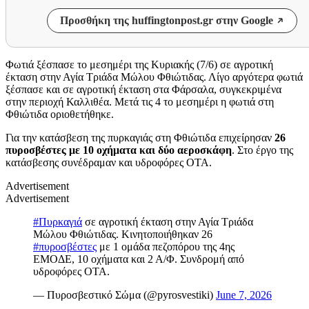
Προσθήκη της huffingtonpost.gr στην Google
Φωτιά ξέσπασε το μεσημέρι της Κυριακής (7/6) σε αγροτική
έκταση στην Αγία Τριάδα Μώλου Φθιώτιδας. Λίγο αργότερα φωτιά
ξέσπασε και σε αγροτική έκταση στα Φάρσαλα, συγκεκριμένα
στην περιοχή Καλλιθέα. Μετά τις 4 το μεσημέρι η φωτιά στη
Φθιώτιδα οριοθετήθηκε.
Για την κατάσβεση της πυρκαγιάς στη Φθιώτιδα επιχείρησαν
26
πυροσβέστες με 10 οχήματα και δύο αεροσκάφη
. Στο έργο της
κατάσβεσης συνέδραμαν και υδροφόρες ΟΤΑ.
Advertisement
Advertisement
#Πυρκαγιά
σε αγροτική έκταση στην Αγία Τριάδα
Μώλου Φθιώτιδας. Κινητοποιήθηκαν 26
#πυροσβέστες
με 1 ομάδα πεζοπόρου της 4ης
ΕΜΟΔΕ, 10 οχήματα και 2 Α/Φ. Συνδρομή από
υδροφόρες ΟΤΑ.
— Πυροσβεστικό Σώμα (@pyrosvestiki)
June 7, 2026