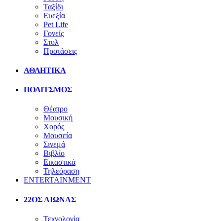
Ταξίδι
Ευεξία
Pet Life
Γονείς
Στυλ
Προτάσεις
ΑΘΛΗΤΙΚΑ
ΠΟΛΙΤΣΜΟΣ
Θέατρο
Μουσική
Χορός
Μουσεία
Σινεμά
Βιβλίο
Εικαστικά
Τηλεόραση
ENTERTAINMENT
22ΟΣ ΑΙΩΝΑΣ
Τεχνολογία