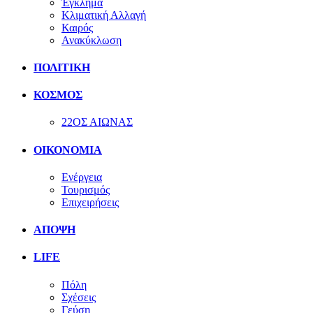
Έγκλημα
Κλιματική Αλλαγή
Καιρός
Ανακύκλωση
ΠΟΛΙΤΙΚΗ
ΚΟΣΜΟΣ
22ΟΣ ΑΙΩΝΑΣ
ΟΙΚΟΝΟΜΙΑ
Ενέργεια
Τουρισμός
Επιχειρήσεις
ΑΠΟΨΗ
LIFE
Πόλη
Σχέσεις
Γεύση