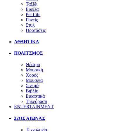
Ταξίδι
Ευεξία
Pet Life
Γονείς
Στυλ
Προτάσεις
ΑΘΛΗΤΙΚΑ
ΠΟΛΙΤΣΜΟΣ
Θέατρο
Μουσική
Χορός
Μουσεία
Σινεμά
Βιβλίο
Εικαστικά
Τηλεόραση
ENTERTAINMENT
22ΟΣ ΑΙΩΝΑΣ
Τεχνολογία