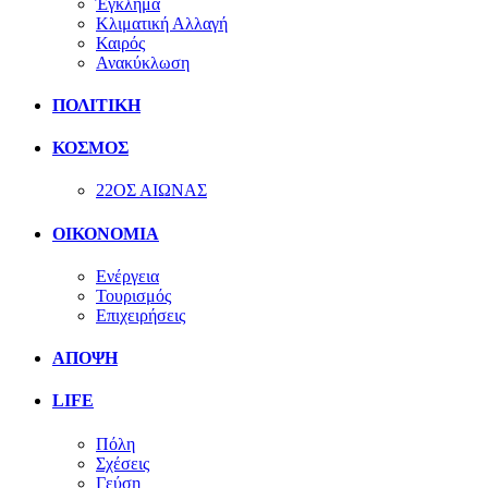
Έγκλημα
Κλιματική Αλλαγή
Καιρός
Ανακύκλωση
ΠΟΛΙΤΙΚΗ
ΚΟΣΜΟΣ
22ΟΣ ΑΙΩΝΑΣ
ΟΙΚΟΝΟΜΙΑ
Ενέργεια
Τουρισμός
Επιχειρήσεις
ΑΠΟΨΗ
LIFE
Πόλη
Σχέσεις
Γεύση