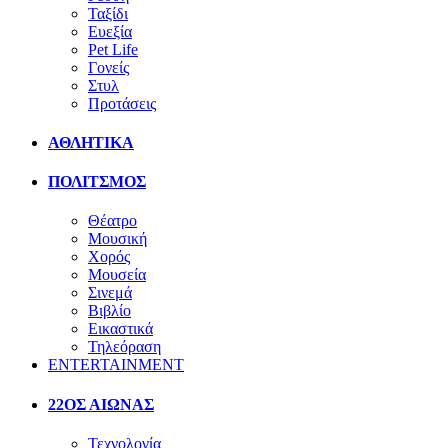
Ταξίδι
Ευεξία
Pet Life
Γονείς
Στυλ
Προτάσεις
ΑΘΛΗΤΙΚΑ
ΠΟΛΙΤΣΜΟΣ
Θέατρο
Μουσική
Χορός
Μουσεία
Σινεμά
Βιβλίο
Εικαστικά
Τηλεόραση
ENTERTAINMENT
22ΟΣ ΑΙΩΝΑΣ
Τεχνολογία