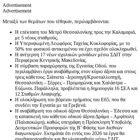
Advertisement
Advertisement
Μεταξύ των θεμάτων που τέθηκαν, περιλαμβάνονται:
Η επέκταση του Μετρό Θεσσαλονίκης προς την Καλαμαριά,
με 5 νέους σταθμούς.
Η Υπερυψωμένη Λεωφόρος Ταχείας Κυκλοφορίας, με το
50% του φυσικού αντικειμένου να έχει σχεδόν ολοκληρωθεί.
Η ανέγερση 17 νέων σχολικών μονάδων μέσω ΣΔΙΤ στην
Περιφέρεια Κεντρικής Μακεδονίας.
Η σύμβαση παραχώρησης της Εγνατίας Οδού, που
περιλαμβάνει έργα αναβάθμισης στον κύριο άξονα και στους
τρεις κάθετους: Σιάτιστα –Ιεροπηγή/Κρυσταλλοπηγή,
Θεσσαλονίκη – Σέρρες – Προμαχώνας και Χαλάστρα –
Εύζωνοι. Παράλληλα, προβλέπεται η δημιουργία 16 ΣΕΑ και
12 Σταθμών Αναψυχής.
Η ολοκλήρωση του βόρειου τμήματος του Ε65, που θα
συνδέει την Εγνατία με τα Γρεβενά.
Η αναβάθμιση του οδικού άξονα Θεσσαλονίκη – Έδεσσα και
η κατασκευή του κάθετου οδικού άξονα Δράμα – Αμφίπολη
(Παλαιοκώμη), καθώς υπεγράφη η Πρόσκληση Υποβολής
Δεσμευτικών Προσφορών της Β’ Φάσης των διεθνών
διαγωνισμών. Εκτιμάται ότι εντός του 2026 τα έργα θα
συμβασιοποιηθούν και θα υλοποιηθούν μέσω ΣΔΙΤ.