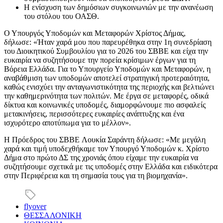
Η ενίσχυση των δημόσιων συγκοινωνιών με την ανανέωση
του στόλου του ΟΑΣΘ.
Ο Υπουργός Υποδομών και Μεταφορών Χρίστος Δήμας,
δήλωσε: «Ήταν χαρά μου που παρευρέθηκα στην 1η συνεδρίαση
του Διοικητικού Συμβουλίου για το 2026 του ΣΒΒΕ και είχα την
ευκαιρία να συζητήσουμε την πορεία κρίσιμων έργων για τη
Βόρεια Ελλάδα. Για το Υπουργείο Υποδομών και Μεταφορών, η
αναβάθμιση των υποδομών αποτελεί στρατηγική προτεραιότητα,
καθώς ενισχύει την ανταγωνιστικότητα της περιοχής και βελτιώνει
την καθημερινότητα των πολιτών. Με έργα σε μεταφορές, οδικά
δίκτυα και κοινωνικές υποδομές, διαμορφώνουμε πιο ασφαλείς
μετακινήσεις, περισσότερες ευκαιρίες ανάπτυξης και ένα
ισχυρότερο αποτύπωμα για το μέλλον».
Η Πρόεδρος του ΣΒΒΕ Λουκία Σαράντη δήλωσε: «Με μεγάλη
χαρά και τιμή υποδεχθήκαμε τον Υπουργό Υποδομών κ. Χρίστο
Δήμα στο πρώτο ΔΣ της χρονιάς όπου είχαμε την ευκαιρία να
συζητήσουμε σχετικά με τις υποδομές στην Ελλάδα και ειδικότερα
στην Περιφέρεια και τη σημασία τους για τη βιομηχανία».
flyover
ΘΕΣΣΑΛΟΝΙΚΗ