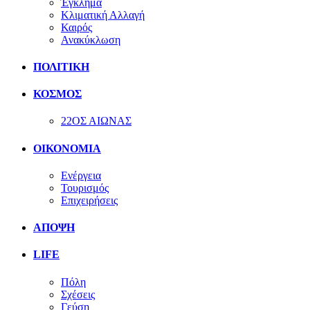
Έγκλημα
Κλιματική Αλλαγή
Καιρός
Ανακύκλωση
ΠΟΛΙΤΙΚΗ
ΚΟΣΜΟΣ
22ΟΣ ΑΙΩΝΑΣ
ΟΙΚΟΝΟΜΙΑ
Ενέργεια
Τουρισμός
Επιχειρήσεις
ΑΠΟΨΗ
LIFE
Πόλη
Σχέσεις
Γεύση