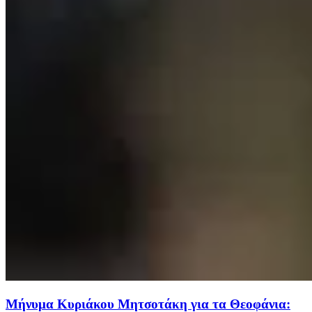
Μήνυμα Κυριάκου Μητσοτάκη για τα Θεοφάνια: