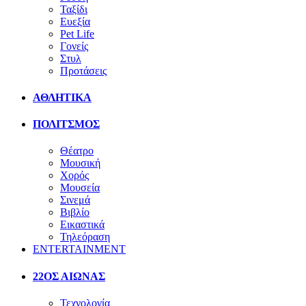
Ταξίδι
Ευεξία
Pet Life
Γονείς
Στυλ
Προτάσεις
ΑΘΛΗΤΙΚΑ
ΠΟΛΙΤΣΜΟΣ
Θέατρο
Μουσική
Χορός
Μουσεία
Σινεμά
Βιβλίο
Εικαστικά
Τηλεόραση
ENTERTAINMENT
22ΟΣ ΑΙΩΝΑΣ
Τεχνολογία