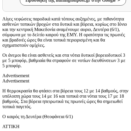
Προσθήκη της huffingtonpost.gr στην Google
Λίγες νεφώσεις παροδικά κατά τόπους αυξημένες, με πιθανότητα
ασθενών τοπικών βροχών στα δυτικά και βόρεια, κυρίως στο Ιόνιο
και την κεντρική Μακεδονία αναμένουμε αυριο, Δευτέρα (6/1),
σύμφωνα με το δελτίο καιρού της ΕΜΥ. Η ορατότητα τις πρωινές
και βραδινές ώρες θα είναι τοπικά περιορισμένη και θα
σχηματιστούν ομίχλες.
Οι άνεμοι θα είναι ασθενείς και στα νότια δυτικοί βορειοδυτικοί 3
με 5 μποφόρ, βαθμιαία θα στραφούν σε νοτίων διευθύνσεων 3 με
5 μποφόρ.
Advertisement
Advertisement
Η θερμοκρασία θα φτάσει στα βόρεια τους 12 με 14 βαθμούς, στην
υπόλοιπη χώρα τους 14 με 16 και τοπικά στα νότια τους 17 με 18
βαθμούς. Στα βόρεια ηπειρωτικά τις πρωινές ώρες θα σημειωθεί
τοπικά παγετός.
Ο καιρός τη Δευτέρα (Θεοφάνεια 6/1)
ΑΤΤΙΚΗ