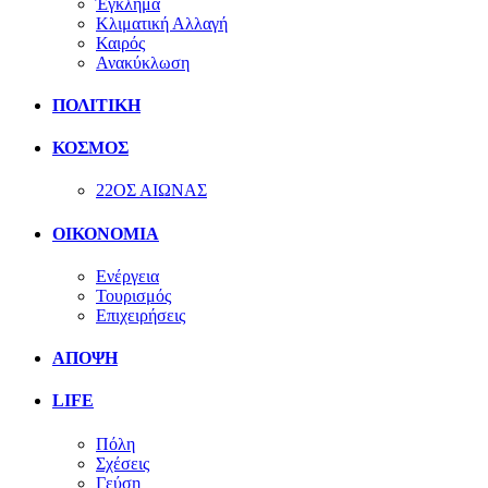
Έγκλημα
Κλιματική Αλλαγή
Καιρός
Ανακύκλωση
ΠΟΛΙΤΙΚΗ
ΚΟΣΜΟΣ
22ΟΣ ΑΙΩΝΑΣ
ΟΙΚΟΝΟΜΙΑ
Ενέργεια
Τουρισμός
Επιχειρήσεις
ΑΠΟΨΗ
LIFE
Πόλη
Σχέσεις
Γεύση