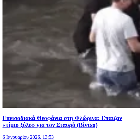
Επεισοδιακά Θεοφάνια στη Φλώρινα: Επαιξαν
«τίμιο ξύλο» για τον Σταυρό (Βίντεο)
6 Ιανουαρίου 2026, 13:53