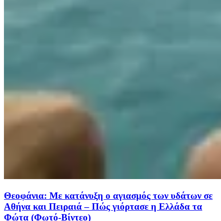
Θεοφάνια: Με κατάνυξη ο αγιασμός των υδάτων σε
Αθήνα και Πειραιά – Πώς γιόρτασε η Ελλάδα τα
Φώτα (Φωτό-Βίντεο)