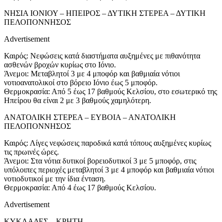
ΝΗΣΙΑ ΙΟΝΙΟΥ – ΗΠΕΙΡΟΣ – ΔΥΤΙΚΗ ΣΤΕΡΕΑ – ΔΥΤΙΚΗ
ΠΕΛΟΠΟΝΝΗΣΟΣ
Advertisement
Καιρός: Νεφώσεις κατά διαστήματα αυξημένες με πιθανότητα
ασθενών βροχών κυρίως στο Ιόνιο.
Άνεμοι: Μεταβλητοί 3 με 4 μποφόρ και βαθμιαία νότιοι
νοτιοανατολικοί στο βόρειο Ιόνιο έως 5 μποφόρ.
Θερμοκρασία: Από 5 έως 17 βαθμούς Κελσίου, στο εσωτερικό της
Ηπείρου θα είναι 2 με 3 βαθμούς χαμηλότερη.
ΑΝΑΤΟΛΙΚΗ ΣΤΕΡΕΑ – ΕΥΒΟΙΑ – ΑΝΑΤΟΛΙΚΗ
ΠΕΛΟΠΟΝΝΗΣΟΣ
Καιρός: Λίγες νεφώσεις παροδικά κατά τόπους αυξημένες κυρίως
τις πρωινές ώρες.
Άνεμοι: Στα νότια δυτικοί βορειοδυτικοί 3 με 5 μποφόρ, στις
υπόλοιπες περιοχές μεταβλητοί 3 με 4 μποφόρ και βαθμιαία νότιοι
νοτιοδυτικοί με την ίδια ένταση.
Θερμοκρασία: Από 4 έως 17 βαθμούς Κελσίου.
Advertisement
ΚΥΚΛΑΔΕΣ – ΚΡΗΤΗ