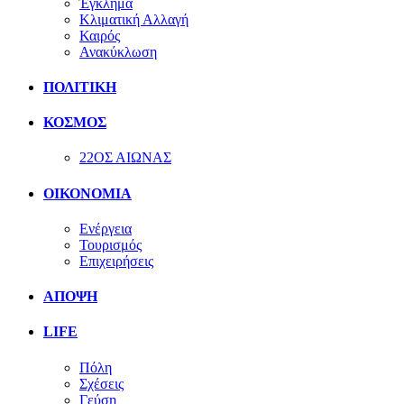
Έγκλημα
Κλιματική Αλλαγή
Καιρός
Ανακύκλωση
ΠΟΛΙΤΙΚΗ
ΚΟΣΜΟΣ
22ΟΣ ΑΙΩΝΑΣ
ΟΙΚΟΝΟΜΙΑ
Ενέργεια
Τουρισμός
Επιχειρήσεις
ΑΠΟΨΗ
LIFE
Πόλη
Σχέσεις
Γεύση