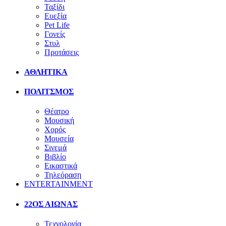
Ταξίδι
Ευεξία
Pet Life
Γονείς
Στυλ
Προτάσεις
ΑΘΛΗΤΙΚΑ
ΠΟΛΙΤΣΜΟΣ
Θέατρο
Μουσική
Χορός
Μουσεία
Σινεμά
Βιβλίο
Εικαστικά
Τηλεόραση
ENTERTAINMENT
22ΟΣ ΑΙΩΝΑΣ
Τεχνολογία