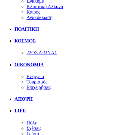
Έγκλημα
Κλιματική Αλλαγή
Καιρός
Ανακύκλωση
ΠΟΛΙΤΙΚΗ
ΚΟΣΜΟΣ
22ΟΣ ΑΙΩΝΑΣ
ΟΙΚΟΝΟΜΙΑ
Ενέργεια
Τουρισμός
Επιχειρήσεις
ΑΠΟΨΗ
LIFE
Πόλη
Σχέσεις
Γεύση