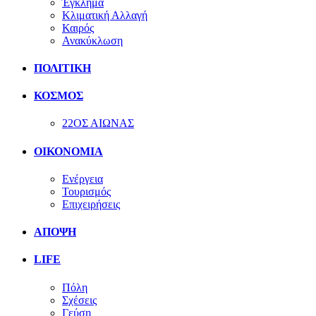
Έγκλημα
Κλιματική Αλλαγή
Καιρός
Ανακύκλωση
ΠΟΛΙΤΙΚΗ
ΚΟΣΜΟΣ
22ΟΣ ΑΙΩΝΑΣ
ΟΙΚΟΝΟΜΙΑ
Ενέργεια
Τουρισμός
Επιχειρήσεις
ΑΠΟΨΗ
LIFE
Πόλη
Σχέσεις
Γεύση