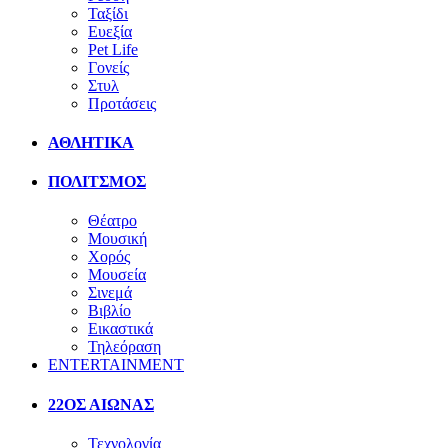
Ταξίδι
Ευεξία
Pet Life
Γονείς
Στυλ
Προτάσεις
ΑΘΛΗΤΙΚΑ
ΠΟΛΙΤΣΜΟΣ
Θέατρο
Μουσική
Χορός
Μουσεία
Σινεμά
Βιβλίο
Εικαστικά
Τηλεόραση
ENTERTAINMENT
22ΟΣ ΑΙΩΝΑΣ
Τεχνολογία