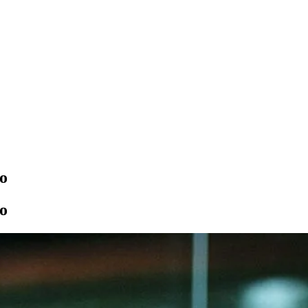
μο
μο