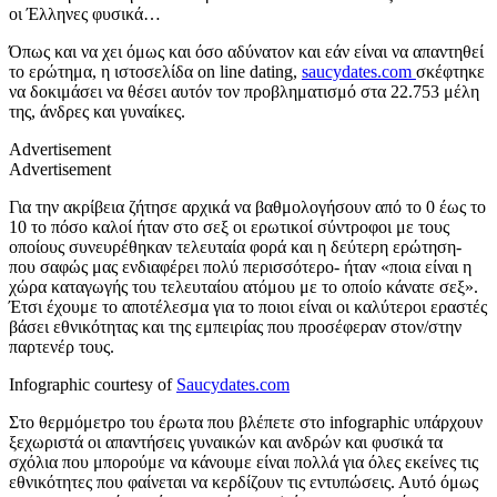
οι Έλληνες φυσικά…
Όπως και να χει όμως και όσο αδύνατον και εάν είναι να απαντηθεί
το ερώτημα, η ιστοσελίδα on line dating,
saucydates.com
σκέφτηκε
να δοκιμάσει να θέσει αυτόν τον προβληματισμό στα 22.753 μέλη
της, άνδρες και γυναίκες.
Advertisement
Advertisement
Για την ακρίβεια ζήτησε αρχικά να βαθμολογήσουν από το 0 έως το
10 το πόσο καλοί ήταν στο σεξ οι ερωτικοί σύντροφοι με τους
οποίους συνευρέθηκαν τελευταία φορά και η δεύτερη ερώτηση-
που σαφώς μας ενδιαφέρει πολύ περισσότερο- ήταν «ποια είναι η
χώρα καταγωγής του τελευταίου ατόμου με το οποίο κάνατε σεξ».
Έτσι έχουμε το αποτέλεσμα για το ποιοι είναι οι καλύτεροι εραστές
βάσει εθνικότητας και της εμπειρίας που προσέφεραν στον/στην
παρτενέρ τους.
Infographic courtesy of
Saucydates.com
Στο θερμόμετρο του έρωτα που βλέπετε στο infographic υπάρχουν
ξεχωριστά οι απαντήσεις γυναικών και ανδρών και φυσικά τα
σχόλια που μπορούμε να κάνουμε είναι πολλά για όλες εκείνες τις
εθνικότητες που φαίνεται να κερδίζουν τις εντυπώσεις. Αυτό όμως