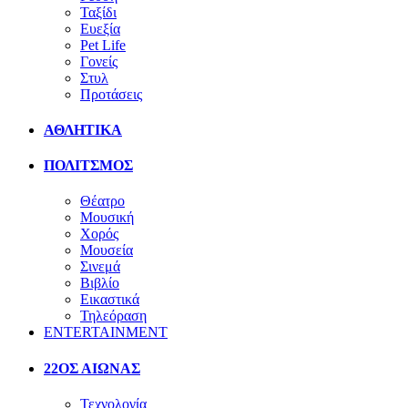
Ταξίδι
Ευεξία
Pet Life
Γονείς
Στυλ
Προτάσεις
ΑΘΛΗΤΙΚΑ
ΠΟΛΙΤΣΜΟΣ
Θέατρο
Μουσική
Χορός
Μουσεία
Σινεμά
Βιβλίο
Εικαστικά
Τηλεόραση
ENTERTAINMENT
22ΟΣ ΑΙΩΝΑΣ
Τεχνολογία