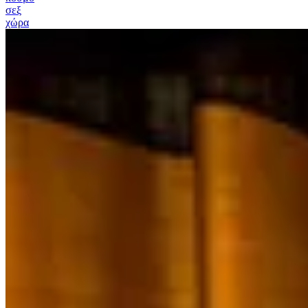
σεξ
χώρα