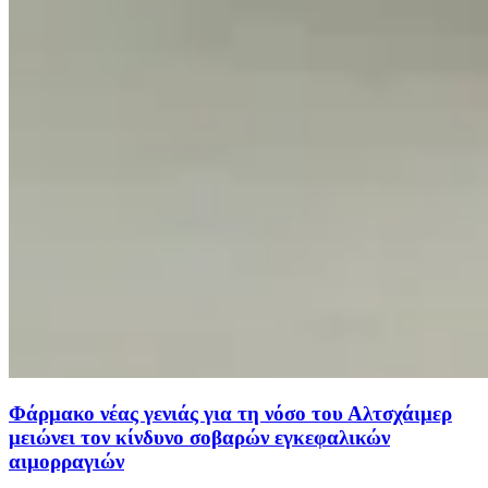
Φάρμακο νέας γενιάς για τη νόσο του Αλτσχάιμερ
μειώνει τον κίνδυνο σοβαρών εγκεφαλικών
αιμορραγιών