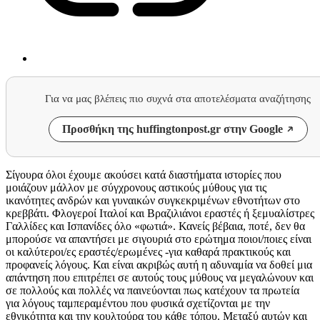
Για να μας βλέπεις πιο συχνά στα αποτελέσματα αναζήτησης
Προσθήκη της huffingtonpost.gr στην Google
Σίγουρα όλοι έχουμε ακούσει κατά διαστήματα ιστορίες που
μοιάζουν μάλλον με σύγχρονους αστικούς μύθους για τις
ικανότητες ανδρών και γυναικών συγκεκριμένων εθνοτήτων στο
κρεββάτι. Φλογεροί Ιταλοί και Βραζιλιάνοι εραστές ή ξεμυαλίστρες
Γαλλίδες και Ισπανίδες όλο «φωτιά». Κανείς βέβαια, ποτέ, δεν θα
μπορούσε να απαντήσει με σιγουριά στο ερώτημα ποιοι/ποιες είναι
οι καλύτεροι/ες εραστές/ερωμένες -για καθαρά πρακτικούς και
προφανείς λόγους. Και είναι ακριβώς αυτή η αδυναμία να δοθεί μια
απάντηση που επιτρέπει σε αυτούς τους μύθους να μεγαλώνουν και
σε πολλούς και πολλές να παινεύονται πως κατέχουν τα πρωτεία
για λόγους ταμπεραμέντου που φυσικά σχετίζονται με την
εθνικότητα και την κουλτούρα του κάθε τόπου. Μεταξύ αυτών και