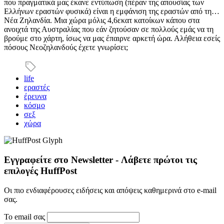
που πραγματικά μας έκανε εντύπωση (πέραν της απουσίας των
Ελλήνων εραστών φυσικά) είναι η εμφάνιση της εραστών από τη…
Νέα Ζηλανδία. Μια χώρα μόλις 4,6εκατ κατοίκων κάπου στα
ανοιχτά της Αυστραλίας που εάν ζητούσαν σε πολλούς εμάς να τη
βρούμε στο χάρτη, ίσως να μας έπαιρνε αρκετή ώρα. Αλήθεια εσείς
πόσους Νεοζηλανδούς έχετε γνωρίσει;
life
εραστές
έρευνα
κόσμο
σεξ
χώρα
Εγγραφείτε στο Newsletter - Λάβετε πρώτοι τις
επιλογές HuffPost
Οι πιο ενδιαφέρουσες ειδήσεις και απόψεις καθημερινά στο e-mail
σας.
Το email σας