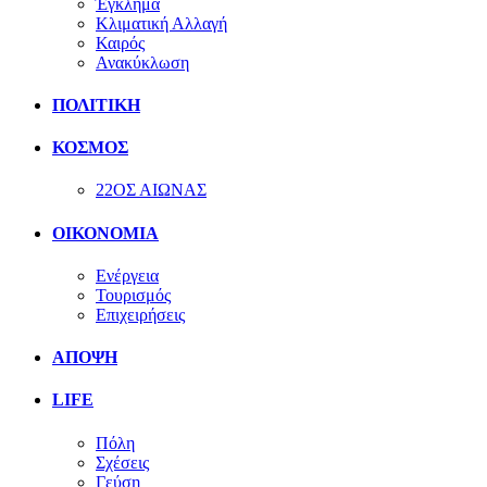
Έγκλημα
Κλιματική Αλλαγή
Καιρός
Ανακύκλωση
ΠΟΛΙΤΙΚΗ
ΚΟΣΜΟΣ
22ΟΣ ΑΙΩΝΑΣ
ΟΙΚΟΝΟΜΙΑ
Ενέργεια
Τουρισμός
Επιχειρήσεις
ΑΠΟΨΗ
LIFE
Πόλη
Σχέσεις
Γεύση