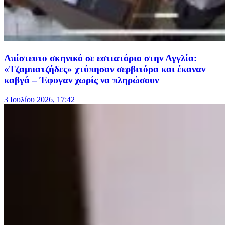
Aπίστευτο σκηνικό σε εστιατόριο στην Αγγλία:
«Τζαμπατζήδες» χτύπησαν σερβιτόρα και έκαναν
καβγά – Έφυγαν χωρίς να πληρώσουν
3 Ιουλίου 2026, 17:42