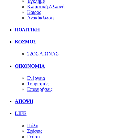
Έγκλημα
Κλιματική Αλλαγή
Καιρός
Ανακύκλωση
ΠΟΛΙΤΙΚΗ
ΚΟΣΜΟΣ
22ΟΣ ΑΙΩΝΑΣ
ΟΙΚΟΝΟΜΙΑ
Ενέργεια
Τουρισμός
Επιχειρήσεις
ΑΠΟΨΗ
LIFE
Πόλη
Σχέσεις
Γεύση