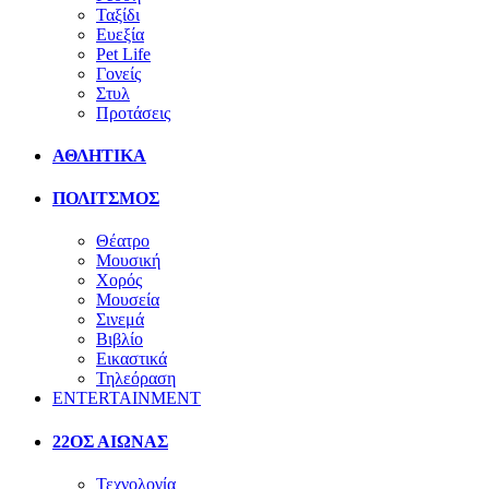
Ταξίδι
Ευεξία
Pet Life
Γονείς
Στυλ
Προτάσεις
ΑΘΛΗΤΙΚΑ
ΠΟΛΙΤΣΜΟΣ
Θέατρο
Μουσική
Χορός
Μουσεία
Σινεμά
Βιβλίο
Εικαστικά
Τηλεόραση
ENTERTAINMENT
22ΟΣ ΑΙΩΝΑΣ
Τεχνολογία