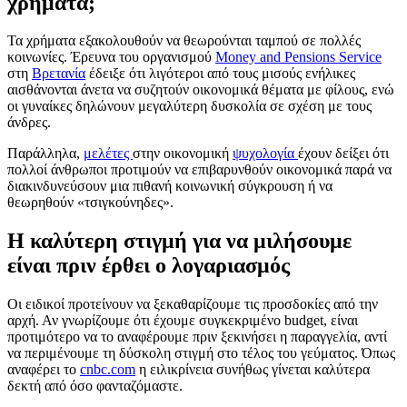
χρήματα;
Τα χρήματα εξακολουθούν να θεωρούνται ταμπού σε πολλές
κοινωνίες. Έρευνα του οργανισμού
Money and Pensions Service
στη
Βρετανία
έδειξε ότι λιγότεροι από τους μισούς ενήλικες
αισθάνονται άνετα να συζητούν οικονομικά θέματα με φίλους, ενώ
οι γυναίκες δηλώνουν μεγαλύτερη δυσκολία σε σχέση με τους
άνδρες.
Παράλληλα,
μελέτες
στην οικονομική
ψυχολογία
έχουν δείξει ότι
πολλοί άνθρωποι προτιμούν να επιβαρυνθούν οικονομικά παρά να
διακινδυνεύσουν μια πιθανή κοινωνική σύγκρουση ή να
θεωρηθούν «τσιγκούνηδες».
Η καλύτερη στιγμή για να μιλήσουμε
είναι πριν έρθει ο λογαριασμός
Οι ειδικοί προτείνουν να ξεκαθαρίζουμε τις προσδοκίες από την
αρχή. Αν γνωρίζουμε ότι έχουμε συγκεκριμένο budget, είναι
προτιμότερο να το αναφέρουμε πριν ξεκινήσει η παραγγελία, αντί
να περιμένουμε τη δύσκολη στιγμή στο τέλος του γεύματος. Όπως
αναφέρει το
cnbc.com
η ειλικρίνεια συνήθως γίνεται καλύτερα
δεκτή από όσο φανταζόμαστε.