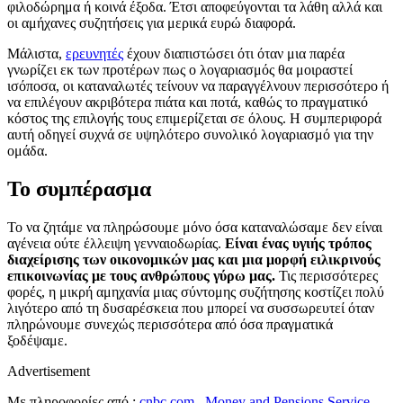
φιλοδώρημα ή κοινά έξοδα. Έτσι αποφεύγονται τα λάθη αλλά και
οι αμήχανες συζητήσεις για μερικά ευρώ διαφορά.
Μάλιστα,
ερευνητές
έχουν διαπιστώσει ότι όταν μια παρέα
γνωρίζει εκ των προτέρων πως ο λογαριασμός θα μοιραστεί
ισόποσα, οι καταναλωτές τείνουν να παραγγέλνουν περισσότερο ή
να επιλέγουν ακριβότερα πιάτα και ποτά, καθώς το πραγματικό
κόστος της επιλογής τους επιμερίζεται σε όλους. Η συμπεριφορά
αυτή οδηγεί συχνά σε υψηλότερο συνολικό λογαριασμό για την
ομάδα.
Το συμπέρασμα
Το να ζητάμε να πληρώσουμε μόνο όσα καταναλώσαμε δεν είναι
αγένεια ούτε έλλειψη γενναιοδωρίας.
Είναι ένας υγιής τρόπος
διαχείρισης των οικονομικών μας και μια μορφή ειλικρινούς
επικοινωνίας με τους ανθρώπους γύρω μας.
Τις περισσότερες
φορές, η μικρή αμηχανία μιας σύντομης συζήτησης κοστίζει πολύ
λιγότερο από τη δυσαρέσκεια που μπορεί να συσσωρευτεί όταν
πληρώνουμε συνεχώς περισσότερα από όσα πραγματικά
ξοδέψαμε.
Advertisement
Με πληροφορίες από :
cnbc.com
,
Money and Pensions Service
,