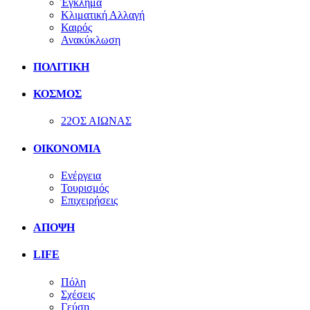
Έγκλημα
Κλιματική Αλλαγή
Καιρός
Ανακύκλωση
ΠΟΛΙΤΙΚΗ
ΚΟΣΜΟΣ
22ΟΣ ΑΙΩΝΑΣ
ΟΙΚΟΝΟΜΙΑ
Ενέργεια
Τουρισμός
Επιχειρήσεις
ΑΠΟΨΗ
LIFE
Πόλη
Σχέσεις
Γεύση