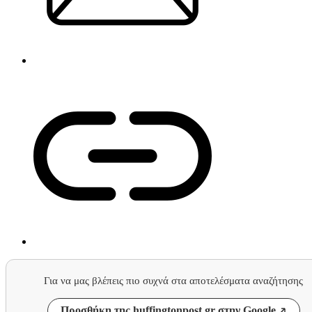
Για να μας βλέπεις πιο συχνά στα αποτελέσματα αναζήτησης
Προσθήκη της huffingtonpost.gr στην Google