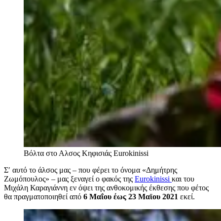
Βόλτα στο Αλσος Κηφισιάς
Eurokinissi
Σ′ αυτό το άλσος μας – που φέρει το όνομα «Δημήτρης
Ζωμόπουλος» – μας ξεναγεί ο φακός της
Eurokinissi
και του
Μιχάλη Καραγιάννη εν όψει της ανθοκομικής έκθεσης που φέτος
θα πραγματοποιηθεί από
6 Μαΐου έως 23 Μαϊου 2021
εκεί.