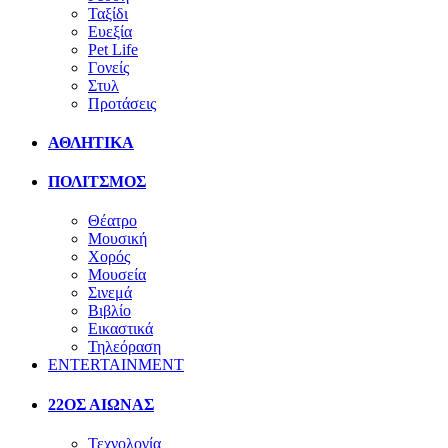
Ταξίδι
Ευεξία
Pet Life
Γονείς
Στυλ
Προτάσεις
ΑΘΛΗΤΙΚΑ
ΠΟΛΙΤΣΜΟΣ
Θέατρο
Μουσική
Χορός
Μουσεία
Σινεμά
Βιβλίο
Εικαστικά
Τηλεόραση
ENTERTAINMENT
22ΟΣ ΑΙΩΝΑΣ
Τεχνολογία