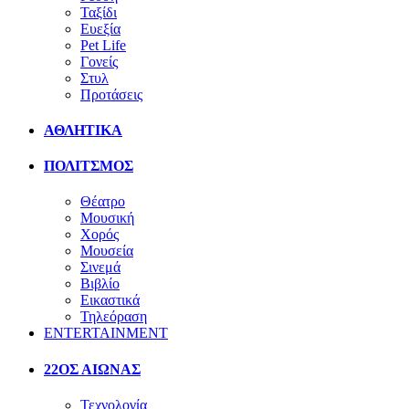
Ταξίδι
Ευεξία
Pet Life
Γονείς
Στυλ
Προτάσεις
ΑΘΛΗΤΙΚΑ
ΠΟΛΙΤΣΜΟΣ
Θέατρο
Μουσική
Χορός
Μουσεία
Σινεμά
Βιβλίο
Εικαστικά
Τηλεόραση
ENTERTAINMENT
22ΟΣ ΑΙΩΝΑΣ
Τεχνολογία