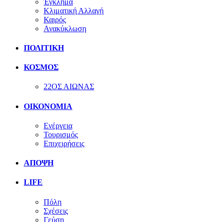
Έγκλημα
Κλιματική Αλλαγή
Καιρός
Ανακύκλωση
ΠΟΛΙΤΙΚΗ
ΚΟΣΜΟΣ
22ΟΣ ΑΙΩΝΑΣ
ΟΙΚΟΝΟΜΙΑ
Ενέργεια
Τουρισμός
Επιχειρήσεις
ΑΠΟΨΗ
LIFE
Πόλη
Σχέσεις
Γεύση