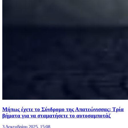
Μήπως έχετε το Σύνδρομο της Απατεώνισσας; Τρία
βήματα για να σταματήσετε το αυτοσαμποτάζ
3 Δεκεμβρίου 2025, 15:08