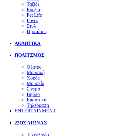
Ταξίδι
Ευεξία
Pet Life
Γονείς
Στυλ
Προτάσεις
ΑΘΛΗΤΙΚΑ
ΠΟΛΙΤΣΜΟΣ
Θέατρο
Μουσική
Χορός
Μουσεία
Σινεμά
Βιβλίο
Εικαστικά
Τηλεόραση
ENTERTAINMENT
22ΟΣ ΑΙΩΝΑΣ
Τεχνολογία