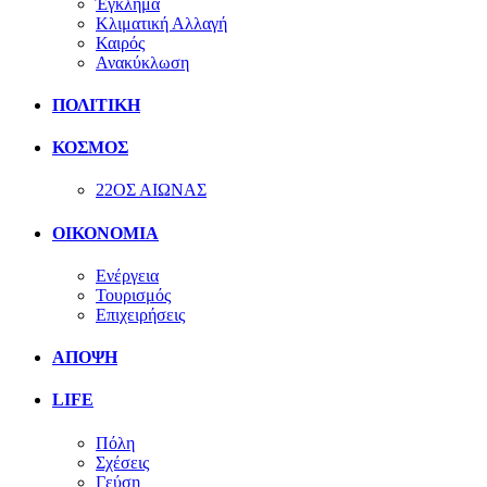
Έγκλημα
Κλιματική Αλλαγή
Καιρός
Ανακύκλωση
ΠΟΛΙΤΙΚΗ
ΚΟΣΜΟΣ
22ΟΣ ΑΙΩΝΑΣ
ΟΙΚΟΝΟΜΙΑ
Ενέργεια
Τουρισμός
Επιχειρήσεις
ΑΠΟΨΗ
LIFE
Πόλη
Σχέσεις
Γεύση