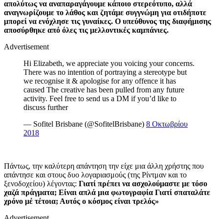
απολύτως να αναπαραγάγουμε κάποιο στερεότυπο, αλλά
αναγνωρίζουμε το λάθος και ζητάμε συγγνώμη για οτιδήποτε
μπορεί να ενόχλησε τις γυναίκες. Ο υπεύθυνος της διαφήμισης
αποσύρθηκε από όλες τις μελλοντικές καμπάνιες.
Advertisement
Hi Elizabeth, we appreciate you voicing your concerns.
There was no intention of portraying a stereotype but
we recognise it & apologise for any offence it has
caused The creative has been pulled from any future
activity. Feel free to send us a DM if you’d like to
discuss further
— Sofitel Brisbane (@SofitelBrisbane)
8 Οκτωβρίου
2018
Πάντως, την καλύτερη απάντηση την είχε μια άλλη χρήστης που
απάντησε και στους δυο λογαριασμούς (της Ρίντμαν και το
ξενοδοχείου) λέγοντας:
Γιατί πρέπει να ασχολούμαστε με τόσο
χαζά πράγματα; Είναι απλά μια φωτογραφία Γιατί σπαταλάτε
χρόνο μέ τέτοια; Αυτός ο κόσμος είναι τρελός»
Advertisement