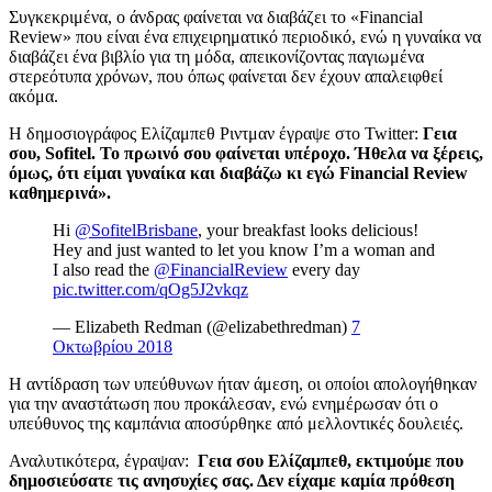
Συγκεκριμένα, ο άνδρας φαίνεται να διαβάζει το «
Financial
Review
» που είναι ένα επιχειρηματικό περιοδικό, ενώ η γυναίκα να
διαβάζει ένα βιβλίο για τη μόδα, απεικονίζοντας παγιωμένα
στερεότυπα χρόνων, που όπως φαίνεται δεν έχουν απαλειφθεί
ακόμα.
Η δημοσιογράφος Ελίζαμπεθ Ριντμαν έγραψε στο
Twitter:
Γεια
σου,
Sofitel. To
πρωινό σου φαίνεται υπέροχο. Ήθελα να ξέρεις,
όμως, ότι είμαι γυναίκα και διαβάζω κι εγώ
Financial Review
καθημερινά».
Hi
@SofitelBrisbane
, your breakfast looks delicious!
Hey and just wanted to let you know I’m a woman and
I also read the
@FinancialReview
every day
pic.twitter.com/qOg5J2vkqz
— Elizabeth Redman (@elizabethredman)
7
Οκτωβρίου 2018
Η αντίδραση των υπεύθυνων ήταν άμεση, οι οποίοι απολογήθηκαν
για την αναστάτωση που προκάλεσαν, ενώ ενημέρωσαν ότι ο
υπεύθυνος της καμπάνια αποσύρθηκε από μελλοντικές δουλειές.
Αναλυτικότερα, έγραψαν:
Γεια σου Ελίζαμπεθ, εκτιμούμε που
δημοσιεύσατε τις ανησυχίες σας. Δεν είχαμε καμία πρόθεση