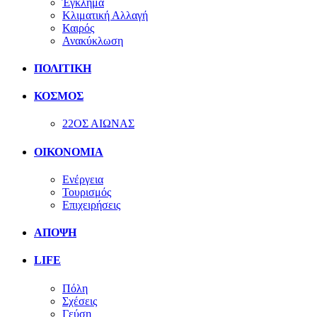
Έγκλημα
Κλιματική Αλλαγή
Καιρός
Ανακύκλωση
ΠΟΛΙΤΙΚΗ
ΚΟΣΜΟΣ
22ΟΣ ΑΙΩΝΑΣ
ΟΙΚΟΝΟΜΙΑ
Ενέργεια
Τουρισμός
Επιχειρήσεις
ΑΠΟΨΗ
LIFE
Πόλη
Σχέσεις
Γεύση