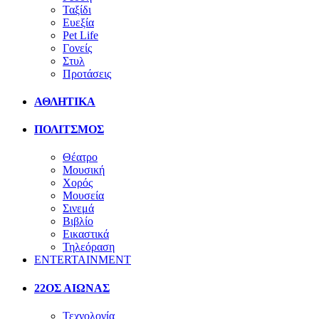
Ταξίδι
Ευεξία
Pet Life
Γονείς
Στυλ
Προτάσεις
ΑΘΛΗΤΙΚΑ
ΠΟΛΙΤΣΜΟΣ
Θέατρο
Μουσική
Χορός
Μουσεία
Σινεμά
Βιβλίο
Εικαστικά
Τηλεόραση
ENTERTAINMENT
22ΟΣ ΑΙΩΝΑΣ
Τεχνολογία