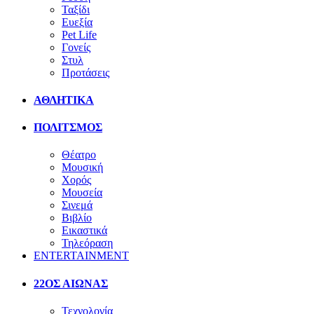
Ταξίδι
Ευεξία
Pet Life
Γονείς
Στυλ
Προτάσεις
ΑΘΛΗΤΙΚΑ
ΠΟΛΙΤΣΜΟΣ
Θέατρο
Μουσική
Χορός
Μουσεία
Σινεμά
Βιβλίο
Εικαστικά
Τηλεόραση
ENTERTAINMENT
22ΟΣ ΑΙΩΝΑΣ
Τεχνολογία