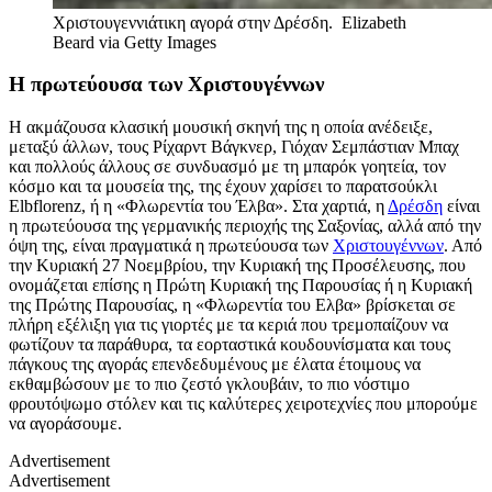
Χριστουγεννιάτικη αγορά στην Δρέσδη.
Elizabeth
Beard via Getty Images
Η πρωτεύουσα των Χριστουγέννων
Η ακμάζουσα κλασική μουσική σκηνή της η οποία ανέδειξε,
μεταξύ άλλων, τους Ρίχαρντ Βάγκνερ, Γιόχαν Σεμπάστιαν Μπαχ
και πολλούς άλλους σε συνδυασμό με τη μπαρόκ γοητεία, τον
κόσμο και τα μουσεία της, της έχουν χαρίσει το παρατσούκλι
Elbflorenz, ή η «Φλωρεντία του Έλβα». Στα χαρτιά, η
Δρέσδη
είναι
η πρωτεύουσα της γερμανικής περιοχής της Σαξονίας, αλλά από την
όψη της, είναι πραγματικά η πρωτεύουσα των
Χριστουγέννων
. Από
την Κυριακή 27 Νοεμβρίου, την Κυριακή της Προσέλευσης, που
ονομάζεται επίσης η Πρώτη Κυριακή της Παρουσίας ή η Κυριακή
της Πρώτης Παρουσίας, η «Φλωρεντία του Ελβα» βρίσκεται σε
πλήρη εξέλιξη για τις γιορτές με τα κεριά που τρεμοπαίζουν να
φωτίζουν τα παράθυρα, τα εορταστικά κουδουνίσματα και τους
πάγκους της αγοράς επενδεδυμένους με έλατα έτοιμους να
εκθαμβώσουν με το πιο ζεστό γκλουβάιν, το πιο νόστιμο
φρουτόψωμο στόλεν και τις καλύτερες χειροτεχνίες που μπορούμε
να αγοράσουμε.
Advertisement
Advertisement