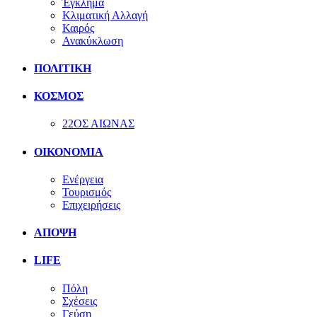
Έγκλημα
Κλιματική Αλλαγή
Καιρός
Ανακύκλωση
ΠΟΛΙΤΙΚΗ
ΚΟΣΜΟΣ
22ΟΣ ΑΙΩΝΑΣ
ΟΙΚΟΝΟΜΙΑ
Ενέργεια
Τουρισμός
Επιχειρήσεις
ΑΠΟΨΗ
LIFE
Πόλη
Σχέσεις
Γεύση