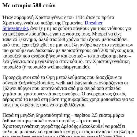
Με ιστορία 588 ετών
Ήταν παραμονή Χριστουγέννων του 1434 όταν το πρώτο
Χριστουγεννιάτικο παζάρι της Γερμανίας,
Dresdner
Striezelmarkt
, άνοιξε με μια χούφτα πάγκους για τους ντόπιους για
να μαζέψουν προμήθειες για τις γιορτές τους. Μπορεί να είχε
ταπεινό ξεκίνημα, αλλά στα 588 χρόνια που έχουν μεσολαβήσει
από τότε, έχει εξελιχθεί σε μια κυψέλη ανθρώπων στο πνεύμα των
πιο χαρούμενων διακοπών με περισσότερους από 200 πάγκους και
καρουζέλ που αναβοσβήνουν και φυσικά – το πιο αξιοσημείωτο –
ένα γίγαντα, τον μεγαλύτερο στον κόσμο, την Χριστουγεννιάτικη
πυραμίδα (ή πυραμίδα weihnachtspyramide).
Προερχόμενοι από τα Ορη μεταλλεύματος που διασχίζουν τα
σύνορα Σαξονίας-Βοημίας, weihnachtspyramides ονομάζονται οι
ξύλινοι πύργοι που αποτελούνται από μια σειρά από επίπεδα
γεμάτα με χριστουγεννιάτικες φιγούρες. Ο ανερχόμενος ζεστός
αέρας από τα κεριά στη βάση της πυραμίδας χρησιμοποιείται για να
κάνει τις στρώσεις τους να στροβιλίζονται.
Παρά τη μεγάλη δημοτικότητά της – περίπου 2,5 εκατομμύρια
άνθρωποι την επισκέπτονται ετησίως – η ιστορική
Χριστουγεννιάτικη αγορά της Δρέσδης εξακολουθεί να μοιάζει
πολύ με μεσαιωνικό εμπορικό κέντρο, εκτός κι αν πέσει το βλέμμα