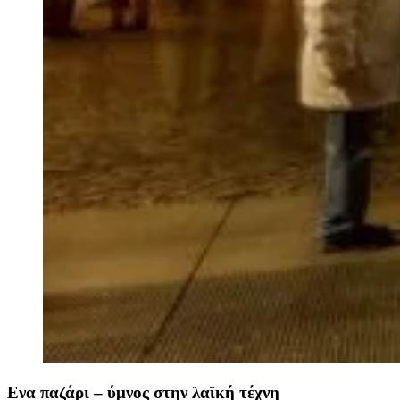
Ενα παζάρι – ύμνος στην λαϊκή τέχνη