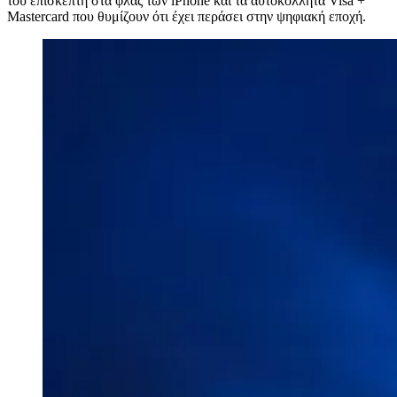
του επισκέπτη στα φλας των iPhone και τα αυτοκόλλητα Visa +
Mastercard που θυμίζουν ότι έχει περάσει στην ψηφιακή εποχή.