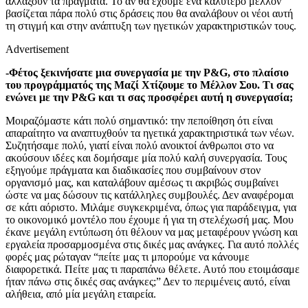
αλλάξουν τα πράγματα. Το αν θα έχουμε ένα καλύτερο μέλλον
βασίζεται πάρα πολύ στις δράσεις που θα αναλάβουν οι νέοι αυτή
τη στιγμή και στην ανάπτυξη των ηγετικών χαρακτηριστικών τους.
Advertisement
-Φέτος ξεκινήσατε μια συνεργασία με την P&G, στο πλαίσιο
του προγράμματός της Μαζί Χτίζουμε το Μέλλον Σου. Τι σας
ενώνει με την P&G και τι σας προσφέρει αυτή η συνεργασία;
Μοιραζόμαστε κάτι πολύ σημαντικό: την πεποίθηση ότι είναι
απαραίτητο να αναπτυχθούν τα ηγετικά χαρακτηριστικά των νέων.
Συζητήσαμε πολύ, γιατί είναι πολύ ανοικτοί άνθρωποι στο να
ακούσουν ιδέες και δομήσαμε μία πολύ καλή συνεργασία. Τους
εξηγούμε πράγματα και διαδικασίες που συμβαίνουν στον
οργανισμό μας, και καταλάβουν αμέσως τι ακριβώς συμβαίνει
ώστε να μας δώσουν τις κατάλληλες συμβουλές. Δεν αναφέρομαι
σε κάτι αόριστο. Μιλάμε συγκεκριμένα, όπως για παράδειγμα, για
το οικονομικό μοντέλο που έχουμε ή για τη στελέχωσή μας. Μου
έκανε μεγάλη εντύπωση ότι θέλουν να μας μεταφέρουν γνώση και
εργαλεία προσαρμοσμένα στις δικές μας ανάγκες. Για αυτό πολλές
φορές μας ρώταγαν “πείτε μας τι μπορούμε να κάνουμε
διαφορετικά. Πείτε μας τι παραπάνω θέλετε. Αυτό που ετοιμάσαμε
ήταν πάνω στις δικές σας ανάγκες;” Δεν το περιμένεις αυτό, είναι
αλήθεια, από μία μεγάλη εταιρεία.