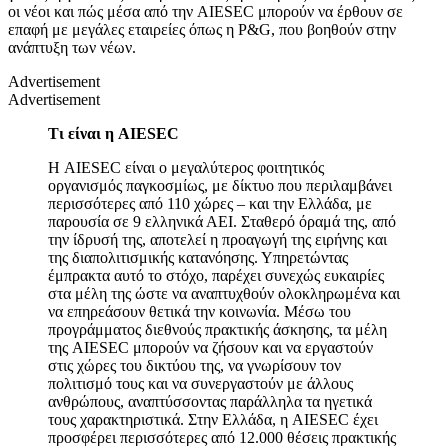
οι νέοι και πώς μέσα από την AIESEC μπορούν να έρθουν σε
επαφή με μεγάλες εταιρείες όπως η P&G, που βοηθούν στην
ανάπτυξη των νέων.
Advertisement
Advertisement
Τι είναι η AIESEC
Η AIESEC είναι ο μεγαλύτερος φοιτητικός
οργανισμός παγκοσμίως, με δίκτυο που περιλαμβάνει
περισσότερες από 110 χώρες – και την Ελλάδα, με
παρουσία σε 9 ελληνικά ΑΕΙ. Σταθερό όραμά της, από
την ίδρυσή της, αποτελεί η προαγωγή της ειρήνης και
της διαπολιτισμικής κατανόησης. Υπηρετώντας
έμπρακτα αυτό το στόχο, παρέχει συνεχώς ευκαιρίες
στα μέλη της ώστε να αναπτυχθούν ολοκληρωμένα και
να επηρεάσουν θετικά την κοινωνία. Μέσω του
προγράμματος διεθνούς πρακτικής άσκησης, τα μέλη
της AIESEC μπορούν να ζήσουν και να εργαστούν
στις χώρες του δικτύου της, να γνωρίσουν τον
πολιτισμό τους και να συνεργαστούν με άλλους
ανθρώπους, αναπτύσσοντας παράλληλα τα ηγετικά
τους χαρακτηριστικά. Στην Ελλάδα, η AIESEC έχει
προσφέρει περισσότερες από 12.000 θέσεις πρακτικής