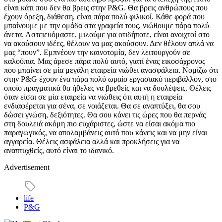
είναι κάτι που δεν θα βρεις στην P&G. Θα βρεις ανθρώπους που
έχουν όρεξη, διάθεση, είναι πάρα πολύ φιλικοί. Κάθε φορά που
μπαίνουμε με την ομάδα στα γραφεία τους, νιώθουμε πάρα πολύ
άνετα. Αστειευόμαστε, μιλούμε για οτιδήποτε, είναι ανοιχτοί στο
να ακούσουν ιδέες, θέλουν να μας ακούσουν. Δεν θέλουν απλά να
μας “πουν”. Εμπνέουν την καινοτομία, δεν λειτουργούν σε
καλούπια. Μας άρεσε πάρα πολύ αυτό, γιατί ένας εικοσάχρονος
που μπαίνει σε μία μεγάλη εταιρεία νιώθει ανασφάλεια. Νομίζω ότι
στην P&G έχουν ένα πάρα πολύ ωραίο εργασιακό περιβάλλον, στο
οποίο πραγματικά θα ήθελες να βρεθείς και να δουλέψεις. Θέλεις
όταν είσαι σε μία εταιρεία να νιώθεις ότι αυτή η εταιρεία
ενδιαφέρεται για σένα, σε νοιάζεται. Θα σε αναπτύξει, θα σου
δώσει γνώση, δεξιότητες. Θα σου κάνει τις ώρες που θα περνάς
στη δουλειά ακόμη πιο ευχάριστες, ώστε να είσαι ακόμα πιο
παραγωγικός, να απολαμβάνεις αυτό που κάνεις και να μην είναι
αγγαρεία. Θέλεις ασφάλεια αλλά και προκλήσεις για να
αναπτυχθείς, αυτό είναι το ιδανικό.
Advertisement
life
P&G