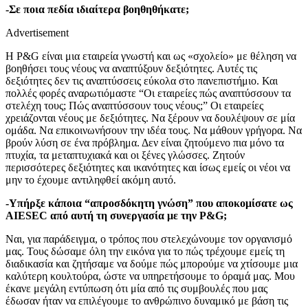
-Σε ποια πεδία ιδιαίτερα βοηθηθήκατε;
Advertisement
Η P&G είναι μια εταιρεία γνωστή και ως «σχολείο» με θέληση να
βοηθήσει τους νέους να αναπτύξουν δεξιότητες. Αυτές τις
δεξιότητες δεν τις αναπτύσσεις εύκολα στο πανεπιστήμιο. Και
πολλές φορές αναρωτιόμαστε “Οι εταιρείες πώς αναπτύσσουν τα
στελέχη τους; Πώς αναπτύσσουν τους νέους;” Οι εταιρείες
χρειάζονται νέους με δεξιότητες. Να ξέρουν να δουλέψουν σε μία
ομάδα. Να επικοινωνήσουν την ιδέα τους. Να μάθουν γρήγορα. Να
βρούν λύση σε ένα πρόβλημα. Δεν είναι ζητούμενο πια μόνο τα
πτυχία, τα μεταπτυχιακά και οι ξένες γλώσσες. Ζητούν
περισσότερες δεξιότητες και ικανότητες και ίσως εμείς οι νέοι να
μην το έχουμε αντιληφθεί ακόμη αυτό.
-Υπήρξε κάποια “απροσδόκητη γνώση” που αποκομίσατε ως
AIESEC από αυτή τη συνεργασία με την P&G;
Ναι, για παράδειγμα, ο τρόπος που στελεχώνουμε τον οργανισμό
μας. Τους δώσαμε όλη την εικόνα για το πώς τρέχουμε εμείς τη
διαδικασία και ζητήσαμε να δούμε πώς μπορούμε να χτίσουμε μια
καλύτερη κουλτούρα, ώστε να υπηρετήσουμε το όραμά μας. Μου
έκανε μεγάλη εντύπωση ότι μία από τις συμβουλές που μας
έδωσαν ήταν να επιλέγουμε το ανθρώπινο δυναμικό με βάση τις