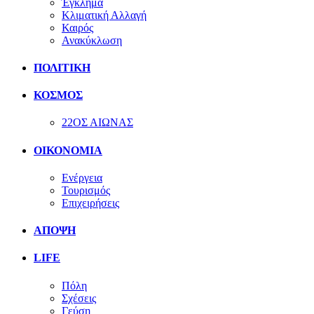
Έγκλημα
Κλιματική Αλλαγή
Καιρός
Ανακύκλωση
ΠΟΛΙΤΙΚΗ
ΚΟΣΜΟΣ
22ΟΣ ΑΙΩΝΑΣ
ΟΙΚΟΝΟΜΙΑ
Ενέργεια
Τουρισμός
Επιχειρήσεις
ΑΠΟΨΗ
LIFE
Πόλη
Σχέσεις
Γεύση