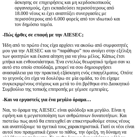
άσκησης σε επιχειρήσεις και μη κερδοσκοπικούς
οργανισμούς, έχει εκπαιδεύσει περισσότερους από
18.000 νέους κι έχει αναπτύξει συνεργασίες με
περισσότερους από 6.000 φορείς από τον ιδιωτικό και
τον δημόσιο τομέα.
-Πώς ήρθες σε επαφή με την AIESEC;
Ήδη από το πρώτο έτος είχα αρχίσει να ακούω από συμφοιτητές
μου για την AIESEC και το “παράθυρο” που ανοίγει στην εξέλιξη
των φοιτητών και έκανα αίτηση για να γίνω μέλος. Κάπως έτσι
μπήκα και ενθουσιάστηκα. Ένα εντελώς θεωρητικό τμήμα σαν κι
αυτό στο οποίο σπούδαζα, μπορεί να σου δημιουργήσει
ανασφάλεια για την πρακτική εξάσκηση ενός επαγγέλματος. Οπότε
το γεγονός ότι είχα να δουλέψω σε μία ομάδα, το ότι είχαμε
συγκεκριμένους στόχους και μετά το ότι βρέθηκα στο Διοικητικό
Συμβούλιο της τοπικής επιτροπής με γέμισε εμπειρίες.
-Και να εργαστείς για ένα μεγάλο όραμα…
Ναι, το όραμα της AIESEC είναι φιλόδοξο και μεγάλο. Είναι η
ειρήνη και η μεγιστοποίηση των ανθρώπινων δυνατοτήτων. Και
πιστεύω πως αυτό θα επιτευχθεί αν επικεντρωθούμε στους νέους
και αναπτύξουμε τα ηγετικά τους χαρακτηριστικά. Γιατί οι νέοι είναι
αυτοί που πραγματικά έχουν το πάθος, την όρεξη, τη δύναμη να