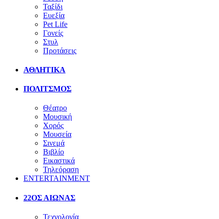
Ταξίδι
Ευεξία
Pet Life
Γονείς
Στυλ
Προτάσεις
ΑΘΛΗΤΙΚΑ
ΠΟΛΙΤΣΜΟΣ
Θέατρο
Μουσική
Χορός
Μουσεία
Σινεμά
Βιβλίο
Εικαστικά
Τηλεόραση
ENTERTAINMENT
22ΟΣ ΑΙΩΝΑΣ
Τεχνολογία