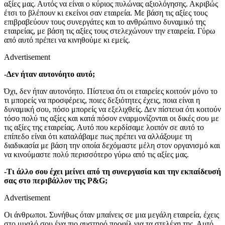
αξίες μας. Αυτός να είναι ο κύριος πυλώνας αξιολόγησης. Ακριβώς
έτσι το βλέπουν κι εκείνοι σαν εταιρεία. Με βάση τις αξίες τους
επιβραβεύουν τους συνεργάτες και το ανθρώπινο δυναμικό της
εταιρείας, με βάση τις αξίες τους στελεχώνουν την εταιρεία. Γύρω
από αυτό πρέπει να κινηθούμε κι εμείς.
Advertisement
-Δεν ήταν αυτονόητο αυτό;
Όχι, δεν ήταν αυτονόητο. Πίστευα ότι οι εταιρείες κοιτούν μόνο το
τι μπορείς να προσφέρεις, ποιες δεξιότητες έχεις, ποια είναι η
δυναμική σου, πόσο μπορείς να εξελιχθείς. Δεν πίστευα ότι κοιτούν
τόσο πολύ τις αξίες και κατά πόσον εναρμονίζονται οι δικές σου με
τις αξίες της εταιρείας. Αυτό που κερδίσαμε λοιπόν σε αυτό το
επίπεδο είναι ότι καταλάβαμε πως πρέπει να αλλάξουμε τη
διαδικασία με βάση την οποία δεχόμαστε μέλη στον οργανισμό και
να κινούμαστε πολύ περισσότερο γύρω από τις αξίες μας.
-Τι άλλο σου έχει μείνει από τη συνεργασία και την εκπαίδευσή
σας στο περιβάλλον της P&G;
Advertisement
Οι άνθρωποι. Συνήθως όταν μπαίνεις σε μια μεγάλη εταιρεία, έχεις
στο μυαλό σου ένα πιο αυστηρό προφίλ για τα στελέχη της. Αυτό